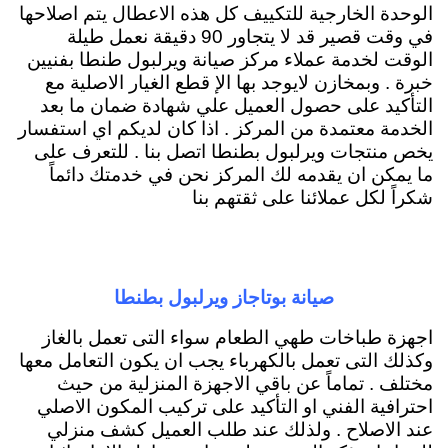
الوحدة الخارجية للتكييف كل هذه الاعطال يتم اصلاحها
في وقت قصير قد لا يتجاور 90 دقيقة نعمل طيلة
الوقت لخدمة عملاء مركز صيانة ويرلبول طنطا بفنيين
خبرة . وبمخازن لايوجد بها الإ قطع الغيار الاصلية مع
التأكيد على حصول العميل علي شهادة ضمان ما بعد
الخدمة معتمدة من المركز . اذا كان لديكم اي استفسار
يخص منتجات ويرلبول بطنطا اتصل بنا . للتعرف على
ما يمكن ان يقدمه لك المركز نحن في خدمتك دائماً
شكراً لكل عملائنا على ثقتهم بنا
صيانة بوتاجاز ويرلبول بطنطا
اجهزة طباخات طهي الطعام سواء التى تعمل بالغاز
وكذلك التى تعمل بالكهرباء يجب ان يكون التعامل معها
مختلف . تماماً عن باقي الاجهزة المنزلية من حيث
احترافية الفني او التأكيد على تركيب المكون الاصلي
عند الاصلاح . ولذلك عند طلب العميل كشف منزلي