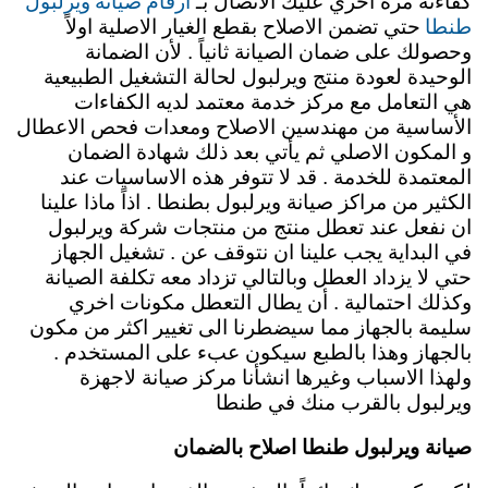
ارقام صيانة ويرلبول
كفاءته مره اخري عليك الاتصال بـ
طنطا
حتي تضمن الاصلاح بقطع الغيار الاصلية اولاً
وحصولك على ضمان الصيانة ثانياً . لأن الضمانة
الوحيدة لعودة منتج ويرلبول لحالة التشغيل الطبيعية
هي التعامل مع مركز خدمة معتمد لديه الكفاءات
الأساسية من مهندسين الاصلاح ومعدات فحص الاعطال
و المكون الاصلي ثم يأتي بعد ذلك شهادة الضمان
المعتمدة للخدمة . قد لا تتوفر هذه الاساسيات عند
الكثير من مراكز صيانة ويرلبول بطنطا . اذاً ماذا علينا
ان نفعل عند تعطل منتج من منتجات شركة ويرلبول
في البداية يجب علينا ان نتوقف عن . تشغيل الجهاز
حتي لا يزداد العطل وبالتالي تزداد معه تكلفة الصيانة
وكذلك احتمالية . أن يطال التعطل مكونات اخري
سليمة بالجهاز مما سيضطرنا الى تغيير اكثر من مكون
بالجهاز وهذا بالطبع سيكون عبء على المستخدم .
ولهذا الاسباب وغيرها انشأنا مركز صيانة لاجهزة
ويرلبول بالقرب منك في طنطا
صيانة ويرلبول طنطا اصلاح بالضمان