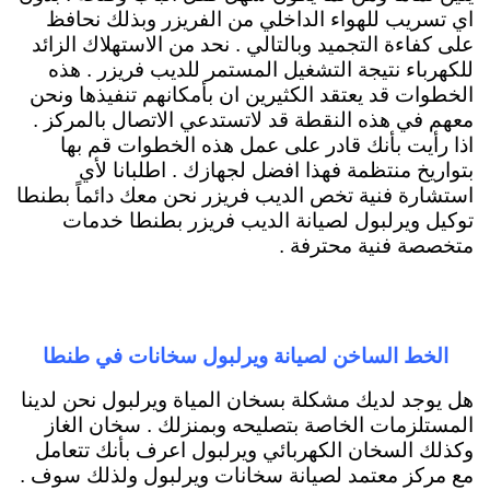
اي تسريب للهواء الداخلي من الفريزر وبذلك نحافظ
على كفاءة التجميد وبالتالي . نحد من الاستهلاك الزائد
للكهرباء نتيجة التشغيل المستمر للديب فريزر . هذه
الخطوات قد يعتقد الكثيرين ان بأمكانهم تنفيذها ونحن
معهم في هذه النقطة قد لاتستدعي الاتصال بالمركز .
اذا رأيت بأنك قادر على عمل هذه الخطوات قم بها
بتواريخ منتظمة فهذا افضل لجهازك . اطلبانا لأي
استشارة فنية تخص الديب فريزر نحن معك دائماً بطنطا
توكيل ويرلبول لصيانة الديب فريزر بطنطا خدمات
متخصصة فنية محترفة .
الخط الساخن لصيانة ويرلبول سخانات في طنطا
هل يوجد لديك مشكلة بسخان المياة ويرلبول نحن لدينا
المستلزمات الخاصة بتصليحه وبمنزلك . سخان الغاز
وكذلك السخان الكهربائي ويرلبول اعرف بأنك تتعامل
مع مركز معتمد لصيانة سخانات ويرلبول ولذلك سوف .