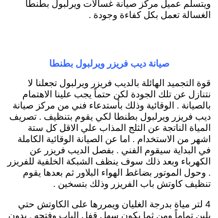
ويتسلم عميل مركز صيانة غسالات ويرلبول بطنطا
الغسالة تعمل بكل كفاءة وجودة .
صيانة ديب فريزر ويرلبول بطنطا
قوة التجميد الهائلة بالديب فريزر ويرلبول تجعلنا لا
نتنازل عن تلك الجودة لكن حتماً يجب علينا الاهتمام
بالصيانة . الوقائية وذلك بأستدعاء فني من مركز صيانة
ديب فريزر ويرلبول بطنطا لكي يقوم بتنظيف . تصريف
المياة الناتجة عن الثلج المذاب علي الاقل كل ستة
اشهر من الاستخدام . اما عن الصيانة الوقائية الكاملة
في البداية سيقوم الفني . بفصل الديب فريزر عن
الكهرباء وبعد ذلك سوف ينظف الشبكة الخلفية للفريزر
. وحول الموتور بضاغط الهواء البلاور ثم بعدها يقوم
تنظيف كاوتش باب الفريزر وذلك بتسخين .
4 لتر مياة بدرجة الغليان ويمررها على الكاوتش حتي
يلين تماماً ومن ثما يكون سهل قفل الباب وفتحه . بدون