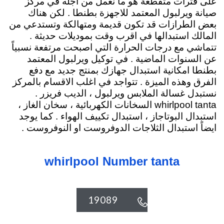
على فترات متقطعة هو ما نعمل من اجله في مركز
صيانة ويرلبول المعتمد للاجهزة بطنطا . لكن هناك
بعض الطرازات قد تكون قديمة ومتهالكة وتستدعي من
المالك استبدالها في اقرب وقت بموديلات حديثة .
تتماشي مع درجات الحرارة التي اصبحت مرتفعة نسبياً
عن السنوات الماضية . في توكيل ويرلبول المعتمد
بطنطا امكانية استبدال جهازك بمنتج جديد مع دفع
الفرق وهذه الميزة . تتواجد في اغلب الاقسام بالمركز
نستبدل غسالة الملابس ويرلبول ، الديب فريزر .
whirlpool tanta السخانات الكهربائية
، سخان الغاز ،
استبدال البوتاجاز ، استبدال تكييف الهواء . كما يوجد
ايضاً استبدال الثلاجات الدوفروست او النوفروست .
whirlpool Number tanta
19089
