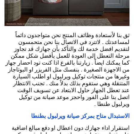
ثق بنا لأستعادة وظائف المنتج نحن متواجدون دائماً
لمساعدتك . لاتترد في الاتصال بنا نحن متحمسون
لتقديم افضل خدمة لك والتأكد بأن جهازك قد تجاوز
مرحلة التعطل إلى العودة للعمل بأفضل شكل ممكن
كما يمكنك ايضاً . زيارتنا بالفرع اذا كنت تود احضار جهاز
من الاجهزة الصغيرة . بنفسك مثل الفريزر او البوتاجاز
وغيرها من منتجات توكيل ويرلبول او اطلب السيارة
المتنقلة وهي ستقوم بذلك بدلاً منك . تجنب الانتظار
عند تعطل الجهاز حاول الابتعاد عن تسويف الوقت
اتصل بنا على الفور واحجز موعد صيانة من توكيل
ويرلبول طنطا .
الاستبدال متاح بمركز صيانة ويرلبول بطنطا
استقرار اداء جهازك دون اعطال او دفع مبالغ اضافية