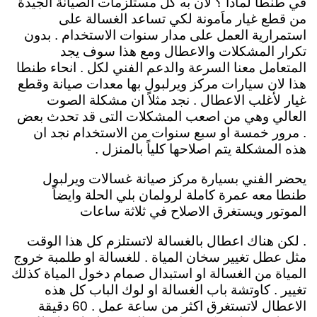
في طنطا لماذا ؟ لان به كل مستلزمات الصيانة الجيدة
من قطع غيار ماَمونة لكي تساعد الغسالة على
استمرارية العمل على مدار سنوات الاستخدام . بدون
تكرار المشكلات والاعطال ومع هذا سوف يجد
المتعامل معنا السرعة والدعم الفني لكل . انحاء طنطا
هذا لان سيارات مركز ويرلبول بها معدات صيانة وقطع
غيار لأغلب الاعطال . نجد مثلاً ان مشكلة الصوت
العالي وهي من اصعب المشكلات التى قد تحدث بعض
. مرور خمسة او سبع سنوات من الاستخدام نجد ان
هذه المشكلة يتم اصلاحها كلياً بالمنزل .
يحضر الفني بسيارة مركز صيانة غسالات ويرلبول
طنطا معه عمرة كاملة لرولمان بلي الحلة وايضاً
الموتور ويستغرق الاصلاح في ثلاثة ساعات
. لكن هناك اعطال بالغسالة لاتستلزم كل هذا الوقت
مثل عطل تغيير سخان المياة . للغسالة او طلمبة خروج
المياة من الغسالة او استبدال صمام دخول المياة كذلك
تغيير . كاوتشة باب الغسالة او لوك الباب كل هذه
الاعطال لاتستغرق اكثر من ساعة عمل . 60 دقيقة