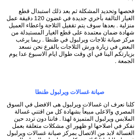
فحصها وتحديد المشكلة ثم بعد ذلك استبدال قطع
الغيار التالفة بأخري جديدة في غضون 120 دقيقة عمل
منزلية . بعدها سوف يتم تقفيل الثلاجة واعطاء العميل
شهادة ضمان معتمدة على قطع الغيار المستبدلة من
مركز صيانة ثلاجات ويرلبول في طنطا . ربما يرغب
البعض في زيارة ورش الثلاجات بالفرع نحن نسعد
بزيارتكم الينا في اي وقت طوال ايام الاسبوع عدا يوم
الجمعة .
صيانة غسالات ويرلبول طنطا
كلنا نعرف ان غسالات ويرلبول هى الافضل في السوق
المصري والاعلى مبيعاً بشهادة كل من اقتني غسالة
الملابس ويرلبول المتميزة لهذا . فاننا دون تردد حين
نفكر في اصلاحها او ظهور اي مشكلات متعلقة بعمل
الغسالة لابد من الاتصال بمركز صيانة غسالات ويرلبول