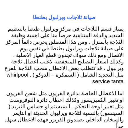
صيانة ثلاجات ويرلبول بطنطا
يمتاز قسم الثلاجات في مركز ويرلبول طنطا بالتنظيم
الشديد والدقة المتناهية حرصاً منا على اهمية وظيفة
الثلاجة بالمنزل . ومن هذا المنطلق يحرص دائماً المركز
على صيانة ثلاجات ويرلبول بطنطا في نفس يوم
الاتصال ومع ذلك سوف تجدون قطع الغيار الاصلية .
وكذلك اسعار التصليح المنخفضة لاغلب اعطال ثلاجة
ويرلبول ، قد تتطلب بعض الاعطال سحب الثلاجة للفرع
مثل التجديد الشامل ( السمكرة – الدوكو ) . whirlpool
service tanta
اما الاعطال الخاصة بدائرة الفريون مثل شحن الفريون
او تغيير الكمبريسور وكذلك اعطال دائرة النوفروست
مثل تغيير لوحة التحكم . السيستم او حساس التبريد (
السينسور) بالنسبة لثلاجة ويرلبول الحديثة او التايمر
والسخان الداخلي بصندوق الفريزر فهذه الاعطال سهل
جداً