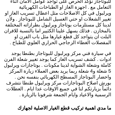
للبوتاجاز نؤكد الحرص على تواجد عوامل الامان اثناء
التعامل مع . اجهزة الغاز او الطباخات الكهربائية
ويرلبول في كل الاصلاحات مثل اعطال تسريب الغاز او
تغيير الشعلات او حتي الغسيل الشامل للبوتاجاز . ولأن
لدينا كل مستلزمات بوتاجاز ويرلبول بطرازاته المختلفة
بالمخازن . فذلك يسهل علينا الكثيير اما بالنسبة للافران
البلت ان يتواجد كل قطع غيارها مثل باب الفرن او
المفصلات الغطاء الزجاجي الحراري العلوي للطباخ .
في سيارة فني مركز ويرلبول للبوتاجاز بطنطا يوجد
ادوات . كشف تسريب الغاز كما يوجد تغيير شعلة الفرن
كاملة وشعلة الشواية لدينا مكونات . بوتاجازات ويرلبول
5 شعلة و4 شعلة ربما يريد بعض العملاء زيارة المركز
واحضار البوتاجاز المسطح الكهربائي بنفسه نحن .
بورش اصلاح البوتاجازات مركز ويرلبول طنطا نتشرف
دائماً بزيارتكم لنا في جميع الاوقات عدا ايام . العطلات
الرسمية والاعياد وايام الجمعة شرفونا بالزيارة .
ما مدي اهمية تركيب قطع الغيار الاصلية لجهازك