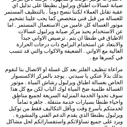
صيانة غسالات اطباق ويرلبول بطنطا على تذليل اي
عقبة تقابل العملاء لكننا ننصح دوماً . بالتنظيف المستمر
للغسالة من قبل فني متخصص كما يجب علينا تشحيم
موتور الغسالة كل عامين من الاستعمال المستمر . اما
عن الاستخدام يحبذ مركز صيانة ويرلبول غسالات
الاطباق في طنطا ان يتم . ترصيص الاواني جيداً
والابتعاد عن استخدام البرامج ذات درجات الحرارة
العالية مع الاواني . الضعيفة والاكواب والتي قد تتسب
في كسرها مع .
مراعاة تنظيف الفلتر بعد كل غسلة او الاتصال بنا لنقوم
بذلك بدلاً عنكي يا سيدتي . يوجد بالمركز الاكسسوار
الخاص بغسالة اطباق ويرلبول رشاش المياة . موتور
الغسالة طلمبة ضخ المياة لوك الباب لكن مع كل هذا
سوف تجدوا الخدمة المنزلية السريعة لجميع مناطق
واحياء طنطا بسيارات خدمة متنقلة . جاهزة تماماً
لخدمتكم بأسرع وقت وبأقل التكاليف فقط من توكيل
ويرلبول بطنطا الذي يقدم الدعم الفني والمشورة .
ويرد على جميع تساؤلاتكم واستفساراتكم لحل مشاكل