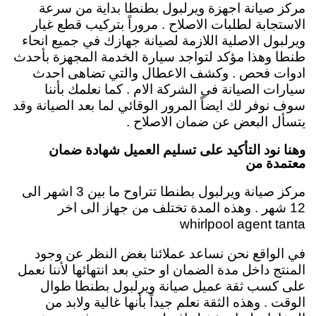
مركز صيانة اجهزة ويرلبول بطنطا بداية من سرعة
الاستجابة لطلبات الاصلاح . مروراً بتركيب قطع غيار
ويرلبول الاصلية اللازمة لصيانة جهازك في جميع انحاء
طنطا وهذا مؤكد لتواجد سيارة الخدمة المجهزة بأحدث
ادوات فحص . وكشف الاعطال والتي تضاهى احدث
سيارات الصيانة في الشركة الام . كما نعلمك بأننا
سوف نوفر لك ايضاً المرور الوقائي لما بعد الصيانة وقد
يتسأل البعض عن ضمان الاصلاح .
وهنا نود التأكيد على تسليم العميل شهادة ضمان
معتمدة من
مركز صيانة ويرلبول بطنطا تتراوح ما بين 3 اشهر الى
12 شهر . وهذه المدة تختلف من جهاز الى اخر
whirlpool agent tanta
في الواقع نحن نساعد عملائنا بغض النظر عن وجود
المنتج داخل مدة الضمان او حتي بعد انتهائها لأننا نعمل
على كسب ثقة عميل صيانة ويرلبول بطنطا طوال
الوقت . وهذه الثقة نعلم جيداً بأنها غالية ولابد من