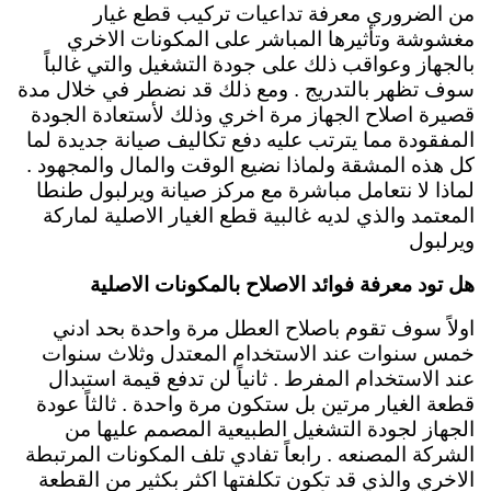
من الضروري معرفة تداعيات تركيب قطع غيار
مغشوشة وتأثيرها المباشر على المكونات الاخري
بالجهاز وعواقب ذلك على جودة التشغيل والتي غالباً
سوف تظهر بالتدريج . ومع ذلك قد نضطر في خلال مدة
قصيرة اصلاح الجهاز مرة اخري وذلك لأستعادة الجودة
المفقودة مما يترتب عليه دفع تكاليف صيانة جديدة لما
كل هذه المشقة ولماذا نضيع الوقت والمال والمجهود .
لماذا لا نتعامل مباشرة مع مركز صيانة ويرلبول طنطا
المعتمد والذي لديه غالبية قطع الغيار الاصلية لماركة
ويرلبول
هل تود معرفة فوائد الاصلاح بالمكونات الاصلية
اولاً سوف تقوم باصلاح العطل مرة واحدة بحد ادني
خمس سنوات عند الاستخدام المعتدل وثلاث سنوات
عند الاستخدام المفرط . ثانياً لن تدفع قيمة استبدال
قطعة الغيار مرتين بل ستكون مرة واحدة . ثالثاً عودة
الجهاز لجودة التشغيل الطبيعية المصمم عليها من
الشركة المصنعه . رابعاً تفادي تلف المكونات المرتبطة
الاخري والذي قد تكون تكلفتها اكثر بكثير من القطعة