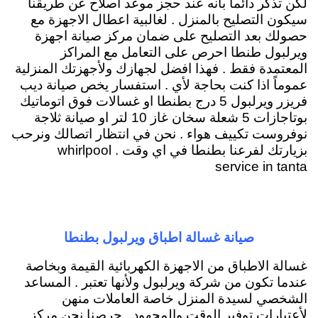
لكن تذكر دائماً بأنه عند حجز موعد اصلاح عن طريقنا
سيكون التصليح بالمنزل . لغالبية اعطال الاجهزة مع
حصولك بعد التصليح على ضمان مركز صيانة اجهزة
ويرلبول طنطا احرص على التعامل مع المراكز
المعتمدة فقط . فهذا افضل لجهازك ولأجهزتك المنزلية
عموماً اذا كنت بحاجة لأي . استفسار يخص صيانة ديب
فريزر ويرلبول 5 درج بطنطا او غسالات فوق اتوماتيك
بوتاجازات 5 شعلة سخان غاز 10 لتر او صيانة ثلاجة
نوفروست تكييف هواء . نحن في انتظار اتصالك ونرحب
بزيارتك لفرعنا بطنطا في اي وقت . whirlpool
service in tanta
صيانة غسالة اطباق ويرلبول بطنطا
غسالة الاطباق من الاجهزة الكهربائية القيمة وبخاصة
عندما تكون من شركة ويرلبول ولأنها تعتبر . المساعد
الشخصي لسيدة المنزل خاصة العاملات منهن
لأعتبارات توفير الوقت والمجهود . حرصنا نحن مركز