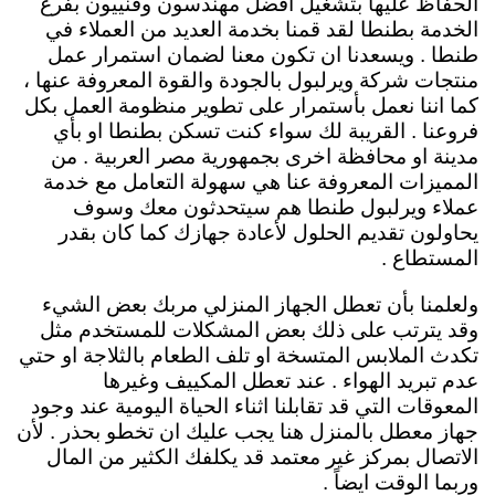
الحفاظ عليها بتشغيل افضل مهندسون وفنييون بفرع
الخدمة بطنطا لقد قمنا بخدمة العديد من العملاء في
طنطا . ويسعدنا ان تكون معنا لضمان استمرار عمل
منتجات شركة ويرلبول بالجودة والقوة المعروفة عنها ،
كما اننا نعمل بأستمرار على تطوير منظومة العمل بكل
فروعنا . القريبة لك سواء كنت تسكن بطنطا او بأي
مدينة او محافظة اخرى بجمهورية مصر العربية . من
المميزات المعروفة عنا هي سهولة التعامل مع خدمة
عملاء ويرلبول طنطا هم سيتحدثون معك وسوف
يحاولون تقديم الحلول لأعادة جهازك كما كان بقدر
المستطاع .
ولعلمنا بأن تعطل الجهاز المنزلي مربك بعض الشيء
وقد يترتب على ذلك بعض المشكلات للمستخدم مثل
تكدث الملابس المتسخة او تلف الطعام بالثلاجة او حتي
عدم تبريد الهواء . عند تعطل المكييف وغيرها
المعوقات التي قد تقابلنا اثناء الحياة اليومية عند وجود
جهاز معطل بالمنزل هنا يجب عليك ان تخطو بحذر . لأن
الاتصال بمركز غير معتمد قد يكلفك الكثير من المال
وربما الوقت ايضاً .