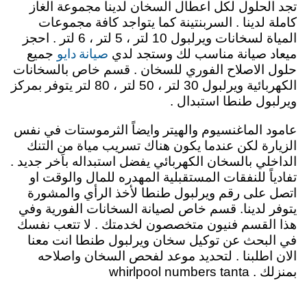
تجد الحلول لكل اعطال السخان لدينا مجموعة الغاز
كاملة لدينا . السربنتينة كما يتواجد كافة مجموعات
المياة لسخانات ويرلبول 10 لتر ، 5 لتر ، 6 لتر . احجز
صيانة دايو
ميعاد صيانة مناسب لك وستجد لدي
جميع
حلول الاصلاح الفوري للسخان . قسم خاص بالسخانات
الكهربائية ويرلبول 30 لتر ، 50 لتر ، 80 لتر يتوفر بمركز
ويرلبول طنطا استبدال .
عامود الماغنسيوم والهيتر وايضاً الثرموستات في نفس
الزيارة لكن عندما يكون هناك تسريب مياة من التنك
الداخلي بالسخان الكهربائي يفضل استبداله باَخر جديد .
تفادياً للنفقات المستقبلية المهدره للمال والوقت او
اتصل على رقم ويرلبول طنطا لأخذ الرأي والمشورة
يتوفر لدينا. قسم خاص لصيانة السخانات الفورية وفي
هذا القسم فنيون متخصصون لخدمتك . لا تتعب نفسك
في البحث عن توكيل سخان ويرلبول طنطا انت معنا
الان اطلبنا . لتحديد موعد لفحص السخان واصلاحه
بمنزلك . whirlpool numbers tanta