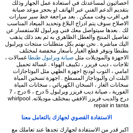
اخصائيون لمساعدتك في استعادة عمل الجهاز وذلك
بتقديم الدعم الفني عبر الهاتف او بحجز موعد صيانة
في اقرب وقت ممكن . بعد مراجعة خط سير سيارات
الاصلاح سوف يتم ادراج البلاغ وتحديد الميعاد المناسب
لك . بعدها سيتواصل معك فني ويرلبول للاستفسار عن
تفاصيل المنتج والعطل الظاهري به ثم بعد ذلك يذهب
اليك مباشرة . نحن نهتم بكل متطلبات منتجات ويرلبول
بطنطا ونوفر قطع الغيار بأسعار مخفضة لمختلف
صيانة ويرلبول طنطا
الاجهزة والموديلات مثل
غسالات ،
ثلاجات ، ديب فريزر ، تكييف الهواء . غسالة تحميل
امامي ، التوب لودنج اجهزة الطهي مثل البوتاجازات
البلت ان والبوتاجاز المسطح . اجهزة تسخين المياة
سخانات الغاز ، السخان الكهربائي ، سخانات المياة
الفورية ، صيانة ديب فريزر ويرلبول 5 درج ، 6 درج ، 7
درج والديب فريزر الافقي بمختلف موديلاته. whirlpool
repair in tanta
الاستفادة القصوي لجهازك بالتعامل معنا
اكبر قدر من الاستفادة لجهازك تجدها عند تعاملك مع