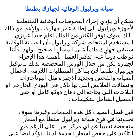
صيانة ويرلبول الوقائية لجهازك بطنطا
يمكن أن يؤدي إجراء الفحوصات الوقائية المنتظمة
لأجهزة ويرلبول إلى إطالة عمر جهازك ، والأهم من ذلك
. انك سوف توفر الكثير من المال اعلم جيداً عزيزي
المستخدم لمنتجات شركة ويرلبول بأن الصيانة الوقائية
ستبقي جهازك دائماً
على المسار الصحيح . ولهذا فأننا
نواظب دوماً على تذكير العميل بأهمية هذا الإجراء
لجهازه لكن من خلال الورش المخصصة لذلك بـ توكيل
ويرلبول طنطا لأن بها كل المتطلبات اللازمة . لأعمال
الصيانة والفحص وتجديد الاجهزة مثل البوتاجازات
وغسالات الملابس التى بها تأكل في البودي الخارجي او
الثلاجات التى بحاجة الى دهان دوكو كامل او حتي
الغسيل الشامل للتكييفات .
قبل فصل الصيف كل هذه الخدمات وغيرها سوف
تجدونها في فرع صيانة ويرلبول طنطا مع اسعار
منخفضة نسبياً عن اي مركز اخر . على الرغم من
التأكيد على خفض اسعار الخدمة لدينا . نؤكد ايضاً على