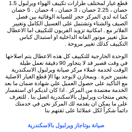
قطع غيار لمختلف طرازات تكييف الهواء ويرلبول 1.5
حصان ، 2.25 حصان ، 3 حصان ، 4 حصان . 5 حصان
كما انه لدي المركز حجز للصيانة الوقائية بين فصل
الصيف والشتاء وتشتمل على الغسيل الكامل وتغيير
الفلاتر مع . امكانية تزويد الفريون للتكييف اما الاعطال
مثل تغيير موتور الفانة الداخلية او استبدال كباس
التكييف كذلك تغيير مروحة .
الوحدة الخارجية للتكييف كل هذه الاعطال يتم اصلاحها
في وقت قصير قد لا يتجاور 90 دقيقة نعمل طيلة
الوقت لخدمة عملاء مركز صيانة ويرلبول الاسكندرية
بفنيين خبرة . وبمخازن لايوجد بها الإ قطع الغيار الاصلية
مع التأكيد على حصول العميل علي شهادة ضمان ما بعد
الخدمة معتمدة من المركز . اذا كان لديكم اي استفسار
يخص منتجات ويرلبول بالاسكندرية اتصل بنا . للتعرف
على ما يمكن ان يقدمه لك المركز نحن في خدمتك
دائماً شكراً لكل عملائنا على ثقتهم بنا
صيانة بوتاجاز ويرلبول بالاسكندرية