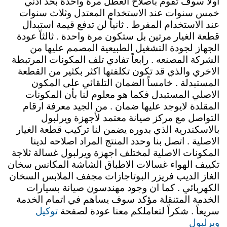
اولاً سوف تقوم باصلاح العطل مرة واحدة بحد ادني
خمس سنوات عند الاستخدام المعتدل وثلاث سنوات
عند الاستخدام المفرط . ثانياً لن تدفع قيمة استبدال
قطعة الغيار مرتين بل ستكون مرة واحدة . ثالثاً عودة
الجهاز لجودة التشغيل الطبيعية المصمم عليها من
الشركة المصنعه . رابعاً تفادي تلف المكونات المرتبطة
الاخري والذي قد تكون تكلفتها اكثر بكثير من القطعة
المستبدلة . خامساً الضمان التلقائي على المكون
الاصلي المستبدل فكما هو معلوم لنا بأن المكونات
المقلدة لايوجد عليها ضمان . من الجيد معرفة ارقام
التواصل مع مركز صيانة معتمد لأجهزة ويرلبول
بالاسكندرية الذي بدوره يضمن لنا تركيب قطعة الغيار
الاصلية . اتصل بنا وحدد المنتج المراد اصلاحه لدينا
المكونات الاصلية لمختلف اجهزة ويرلبول غسالة ثلاجة
تكييف الهواء غسالات الاطباق الشاشة المكانس سخان
الغاز الديب فريزر البوتاجازات مجفف الملابس السخان
الكهربائي . كما ان وجود مهندسون صيانة بسيارات
الخدمة المتنقلة مؤكد سوف يساهم في اتمام الخدمة
توكيل
سريعاً . شكراً لتعاملكم معنا عودة لصفحة
ويرلبول