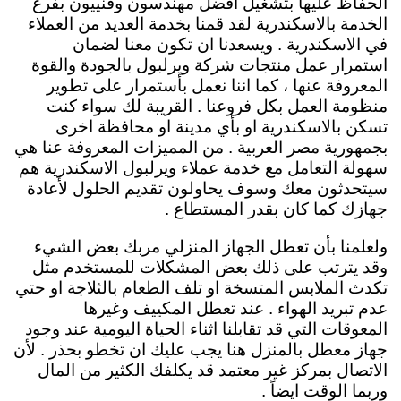
الحفاظ عليها بتشغيل افضل مهندسون وفنييون بفرع
الخدمة بالاسكندرية لقد قمنا بخدمة العديد من العملاء
في الاسكندرية . ويسعدنا ان تكون معنا لضمان
استمرار عمل منتجات شركة ويرلبول بالجودة والقوة
المعروفة عنها ، كما اننا نعمل بأستمرار على تطوير
منظومة العمل بكل فروعنا . القريبة لك سواء كنت
تسكن بالاسكندرية او بأي مدينة او محافظة اخرى
بجمهورية مصر العربية . من المميزات المعروفة عنا هي
سهولة التعامل مع خدمة عملاء ويرلبول الاسكندرية هم
سيتحدثون معك وسوف يحاولون تقديم الحلول لأعادة
جهازك كما كان بقدر المستطاع .
ولعلمنا بأن تعطل الجهاز المنزلي مربك بعض الشيء
وقد يترتب على ذلك بعض المشكلات للمستخدم مثل
تكدث الملابس المتسخة او تلف الطعام بالثلاجة او حتي
عدم تبريد الهواء . عند تعطل المكييف وغيرها
المعوقات التي قد تقابلنا اثناء الحياة اليومية عند وجود
جهاز معطل بالمنزل هنا يجب عليك ان تخطو بحذر . لأن
الاتصال بمركز غير معتمد قد يكلفك الكثير من المال
وربما الوقت ايضاً .