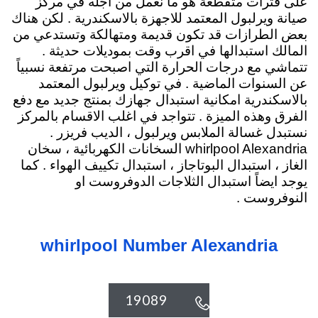
على فترات متقطعة هو ما نعمل من اجله في مركز
صيانة ويرلبول المعتمد للاجهزة بالاسكندرية . لكن هناك
بعض الطرازات قد تكون قديمة ومتهالكة وتستدعي من
المالك استبدالها في اقرب وقت بموديلات حديثة .
تتماشي مع درجات الحرارة التي اصبحت مرتفعة نسبياً
عن السنوات الماضية . في توكيل ويرلبول المعتمد
بالاسكندرية امكانية استبدال جهازك بمنتج جديد مع دفع
الفرق وهذه الميزة . تتواجد في اغلب الاقسام بالمركز
نستبدل غسالة الملابس ويرلبول ، الديب فريزر .
whirlpool Alexandria السخانات الكهربائية
، سخان
الغاز ، استبدال البوتاجاز ، استبدال تكييف الهواء . كما
يوجد ايضاً استبدال الثلاجات الدوفروست او
النوفروست .
whirlpool Number Alexandria
19089
