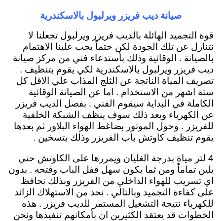
صيانة ديب فريزر ويرلبول بالاسكندرية
قوة التجميد الهائلة بالديب فريزر ويرلبول تجعلنا لا
نتنازل عن تلك الجودة لكن حتماً يجب علينا الاهتمام
بالصيانة . الوقائية وذلك بأستدعاء فني من مركز صيانة
ديب فريزر ويرلبول بالاسكندرية لكي يقوم بتنظيف .
تصريف المياة الناتجة عن الثلج المذاب علي الاقل كل
ستة اشهر من الاستخدام . اما عن الصيانة الوقائية
الكاملة في البداية سيقوم الفني . بفصل الديب فريزر
عن الكهرباء وبعد ذلك سوف ينظف الشبكة الخلفية
للفريزر . وحول الموتور بضاغط الهواء البلاور ثم بعدها
يقوم تنظيف كاوتش باب الفريزر وذلك بتسخين .
4 لتر مياة بدرجة الغليان ويمررها على الكاوتش حتي
يلين تماماً ومن ثما يكون سهل قفل الباب وفتحه . بدون
اي تسريب للهواء الداخلي من الفريزر وبذلك نحافظ
على كفاءة التجميد وبالتالي . نحد من الاستهلاك الزائد
للكهرباء نتيجة التشغيل المستمر للديب فريزر . هذه
الخطوات قد يعتقد الكثيرين ان بأمكانهم تنفيذها ونحن