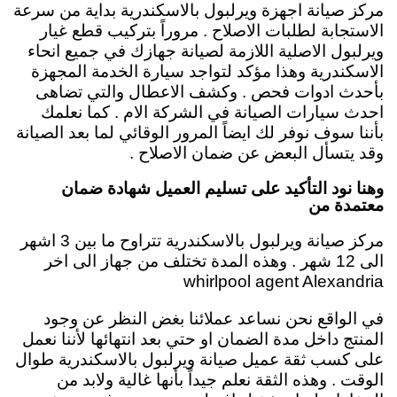
مركز صيانة اجهزة ويرلبول بالاسكندرية بداية من سرعة
الاستجابة لطلبات الاصلاح . مروراً بتركيب قطع غيار
ويرلبول الاصلية اللازمة لصيانة جهازك في جميع انحاء
الاسكندرية وهذا مؤكد لتواجد سيارة الخدمة المجهزة
بأحدث ادوات فحص . وكشف الاعطال والتي تضاهى
احدث سيارات الصيانة في الشركة الام . كما نعلمك
بأننا سوف نوفر لك ايضاً المرور الوقائي لما بعد الصيانة
وقد يتسأل البعض عن ضمان الاصلاح .
وهنا نود التأكيد على تسليم العميل شهادة ضمان
معتمدة من
مركز صيانة ويرلبول بالاسكندرية تتراوح ما بين 3 اشهر
الى 12 شهر . وهذه المدة تختلف من جهاز الى اخر
whirlpool agent Alexandria
في الواقع نحن نساعد عملائنا بغض النظر عن وجود
المنتج داخل مدة الضمان او حتي بعد انتهائها لأننا نعمل
على كسب ثقة عميل صيانة ويرلبول بالاسكندرية طوال
الوقت . وهذه الثقة نعلم جيداً بأنها غالية ولابد من