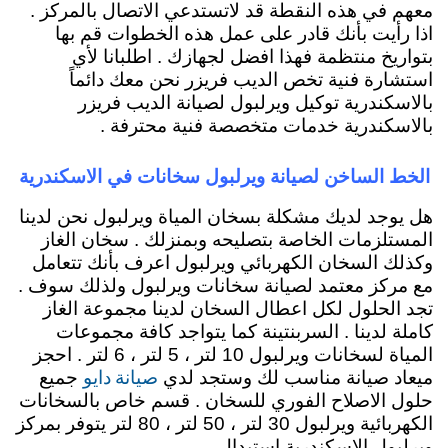
معهم في هذه النقطة قد لاتستدعي الاتصال بالمركز .
اذا رأيت بأنك قادر على عمل هذه الخطوات قم بها
بتواريخ منتظمة فهذا افضل لجهازك . اطلبانا لأي
استشارة فنية تخص الديب فريزر نحن معك دائماً
بالاسكندرية توكيل ويرلبول لصيانة الديب فريزر
بالاسكندرية خدمات متخصصة فنية محترفة .
الخط الساخن لصيانة ويرلبول سخانات في الاسكندرية
هل يوجد لديك مشكلة بسخان المياة ويرلبول نحن لدينا
المستلزمات الخاصة بتصليحه وبمنزلك . سخان الغاز
وكذلك السخان الكهربائي ويرلبول اعرف بأنك تتعامل
مع مركز معتمد لصيانة سخانات ويرلبول ولذلك سوف .
تجد الحلول لكل اعطال السخان لدينا مجموعة الغاز
كاملة لدينا . السربنتينة كما يتواجد كافة مجموعات
المياة لسخانات ويرلبول 10 لتر ، 5 لتر ، 6 لتر . احجز
صيانة دايو
ميعاد صيانة مناسب لك وستجد لدي
جميع
حلول الاصلاح الفوري للسخان . قسم خاص بالسخانات
الكهربائية ويرلبول 30 لتر ، 50 لتر ، 80 لتر يتوفر بمركز
ويرلبول الاسكندرية استبدال .