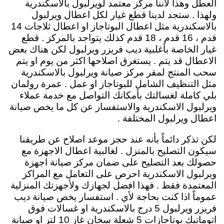
العطل وهذا لاننا مركز معتمد لويرلبول بالاسكندرية
ولهذا . ستجد لدينا قطع غيار لكل اعطال ويرلبول
بالاسكندرية مثل اعطال البوتاجاز او اعطال ثلاجات 14
قدم ، 16 قدم ، 18 قدم كذلك يتواجد بالمركز . قطع
غيار الخاصة بأغلبية ديب فريزر ويرلبول لكن هناك بعض
الاعطال قد يتم . يستغرق اصلاحها اكثر من يوم او يتم
سحب المنتج لمقر مركز صيانة ويرلبول بالاسكندرية
مثل التنظيف الشامل للبوتاجاز او عمل . عمرة رولمان
بلي كاملة لغسالتك بأمكانك التواصل مع خدمة عملاء
ويرلبول الاسكندرية والاستفسار عن كل ما يخص صيانة
اعطال ويرلبول المختلفة .
لكن تذكر دائماً بأنه عند حجز موعد اصلاح عن طريقنا
سيكون التصليح بالمنزل . لغالبية اعطال الاجهزة مع
حصولك بعد التصليح على ضمان مركز صيانة اجهزة
ويرلبول الاسكندرية احرص على التعامل مع المراكز
المعتمدة فقط . فهذا افضل لجهازك ولأجهزتك المنزلية
عموماً اذا كنت بحاجة لأي . استفسار يخص صيانة ديب
فريزر ويرلبول 5 درج بالاسكندرية او غسالات فوق
اتوماتيك بوتاجازات 5 شعلة سخان غاز 10 لتر او صيانة