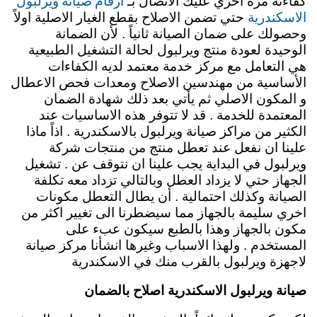
ارقام صيانة ويرلبول
كفاءته مره اخري عليك الاتصال بـ
الاسكندرية
حتي تضمن الاصلاح بقطع الغيار الاصلية اولاً
وحصولك على ضمان الصيانة ثانياً . لأن الضمانة
الوحيدة لعودة منتج ويرلبول لحالة التشغيل الطبيعية
هي التعامل مع مركز خدمة معتمد لديه الكفاءات
الأساسية من مهندسين الاصلاح ومعدات فحص الاعطال
و المكون الاصلي ثم يأتي بعد ذلك شهادة الضمان
المعتمدة للخدمة . قد لا تتوفر هذه الاساسيات عند
الكثير من مراكز صيانة ويرلبول بالاسكندرية . اذاً ماذا
علينا ان نفعل عند تعطل منتج من منتجات شركة
ويرلبول في البداية يجب علينا ان نتوقف عن . تشغيل
الجهاز حتي لا يزداد العطل وبالتالي تزداد معه تكلفة
الصيانة وكذلك احتمالية . أن يطال التعطل مكونات
اخري سليمة بالجهاز مما سيضطرنا الى تغيير اكثر من
مكون بالجهاز وهذا بالطبع سيكون عبء على
المستخدم .
ولهذا الاسباب وغيرها انشأنا مركز صيانة
لاجهزة ويرلبول بالقرب منك في الاسكندرية
صيانة ويرلبول الاسكندرية اصلاح بالضمان