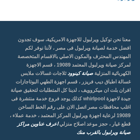
معنا نحن توكيل ويرلبول للاجهزة الامريكية، سوف تجدون
افضل خدمة لصيانة ويرلبول فى مصر ، لأننا نوفر لكم
المهندس المحترف والمكون الاصلي بالاقسام المتخصصة
لمركز صيانة ويرلبول المعتمد 19089 ، قسم الاجهزة
الكهربائية المنزلية
صيانة كينوود
ثلاجات غسالات ملابس
غسالة اطباق ديب فريزر ، قسم اجهزة الطهي البوتاجازات
افران بلت ان ميكروويف ، لدينا كل المتطلبات لتحقيق صيانة
جيدة لاجهزة whirlpool كذلك يوجد فروع خدمة منتشرة فى
اغلب محافظات مصر اتصل الان على رقم الخط الساخن
19089 لرعاية اجهزة ويرلبول المركز المعتمد ، خدمة عملاء ،
قطع غيار ، حجز موعد اصلاح منزلي
اعرف عناوين مراكز
صيانة ويرلبول بالقرب منك