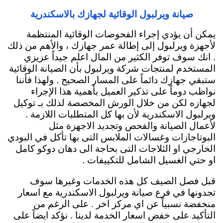
صيانة ويرلبول الوقائية لجهازك بالاسكندرية
يمكن أن يؤدي إجراء الفحوصات الوقائية المنتظمة
لأجهزة ويرلبول إلى إطالة عمر جهازك ، والأهم من ذلك
. انك سوف توفر الكثير من المال اعلم جيداً عزيزي
المستخدم لمنتجات شركة ويرلبول بأن الصيانة الوقائية
ستبقي جهازك دائماً
على المسار الصحيح . ولهذا فأننا
نواظب دوماً على تذكير العميل بأهمية هذا الإجراء
لجهازه لكن من خلال الورش المخصصة لذلك بـ توكيل
ويرلبول الاسكندرية لأن بها كل المتطلبات اللازمة .
لأعمال الصيانة والفحص وتجديد الاجهزة مثل
البوتاجازات وغسالات الملابس التى بها تأكل في البودي
الخارجي او الثلاجات التى بحاجة الى دهان دوكو كامل
او حتي الغسيل الشامل للتكييفات .
قبل فصل الصيف كل هذه الخدمات وغيرها سوف
تجدونها في فرع صيانة ويرلبول الاسكندرية مع اسعار
منخفضة نسبياً عن اي مركز اخر . على الرغم من
التأكيد على خفض اسعار الخدمة لدينا . نؤكد ايضاً على