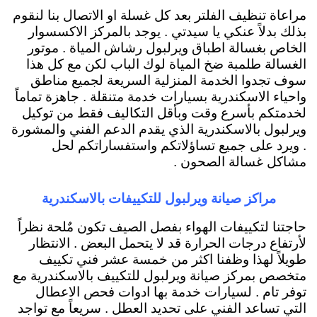
مراعاة تنظيف الفلتر بعد كل غسلة او الاتصال بنا لنقوم
بذلك بدلاً عنكي يا سيدتي . يوجد بالمركز الاكسسوار
الخاص بغسالة اطباق ويرلبول رشاش المياة . موتور
الغسالة طلمبة ضخ المياة لوك الباب لكن مع كل هذا
سوف تجدوا الخدمة المنزلية السريعة لجميع مناطق
واحياء الاسكندرية بسيارات خدمة متنقلة . جاهزة تماماً
لخدمتكم بأسرع وقت وبأقل التكاليف فقط من توكيل
ويرلبول بالاسكندرية الذي يقدم الدعم الفني والمشورة
. ويرد على جميع تساؤلاتكم واستفساراتكم لحل
مشاكل غسالة الصحون .
مراكز صيانة ويرلبول للتكييفات بالاسكندرية
حاجتنا لتكييفات الهواء بفصل الصيف تكون مٌلحة نظراً
لأرتفاع درجات الحرارة قد لا يتحمل البعض . الانتظار
طويلاً لهذا وظفنا اكثر من خمسة عشر فني تكييف
متخصص بمركز صيانة ويرلبول للتكييف بالاسكندرية مع
توفر تام . لسيارات خدمة بها ادوات فحص الاعطال
التي تساعد الفني على تحديد العطل . سريعاً مع تواجد