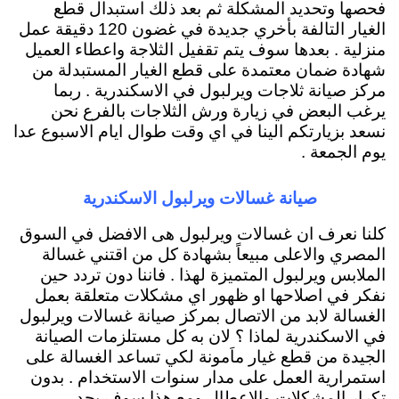
فحصها وتحديد المشكلة ثم بعد ذلك استبدال قطع
الغيار التالفة بأخري جديدة في غضون 120 دقيقة عمل
منزلية . بعدها سوف يتم تقفيل الثلاجة واعطاء العميل
شهادة ضمان معتمدة على قطع الغيار المستبدلة من
مركز صيانة ثلاجات ويرلبول في الاسكندرية . ربما
يرغب البعض في زيارة ورش الثلاجات بالفرع نحن
نسعد بزيارتكم الينا في اي وقت طوال ايام الاسبوع عدا
يوم الجمعة .
صيانة غسالات ويرلبول الاسكندرية
كلنا نعرف ان غسالات ويرلبول هى الافضل في السوق
المصري والاعلى مبيعاً بشهادة كل من اقتني غسالة
الملابس ويرلبول المتميزة لهذا . فاننا دون تردد حين
نفكر في اصلاحها او ظهور اي مشكلات متعلقة بعمل
الغسالة لابد من الاتصال بمركز صيانة غسالات ويرلبول
في الاسكندرية لماذا ؟ لان به كل مستلزمات الصيانة
الجيدة من قطع غيار ماَمونة لكي تساعد الغسالة على
استمرارية العمل على مدار سنوات الاستخدام . بدون
تكرار المشكلات والاعطال ومع هذا سوف يجد