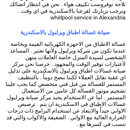
ثلاجة نوفروست تكييف هواء . نحن في انتظار اتصالك
ونرحب بزيارتك لفرعنا بالاسكندرية في اي وقت .
whirlpool service in Alexandria
صيانة غسالة اطباق ويرلبول بالاسكندرية
غسالة الاطباق من الاجهزة الكهربائية القيمة وبخاصة
عندما تكون من شركة ويرلبول ولأنها تعتبر . المساعد
الشخصي لسيدة المنزل خاصة العاملات منهن
لأعتبارات توفير الوقت والمجهود . حرصنا نحن مركز
صيانة غسالات اطباق ويرلبول بالاسكندرية على تذليل
اي عقبة تقابل العملاء لكننا ننصح دوماً . بالتنظيف
المستمر للغسالة من قبل فني متخصص كما يجب علينا
تشحيم موتور الغسالة كل عامين من الاستعمال
المستمر . اما عن الاستخدام يحبذ مركز صيانة ويرلبول
غسالات الاطباق في الاسكندرية ان يتم . ترصيص
الاواني جيداً والابتعاد عن استخدام البرامج ذات درجات
الحرارة العالية مع الاواني . الضعيفة والاكواب والتي قد
تتسب في كسرها مع .