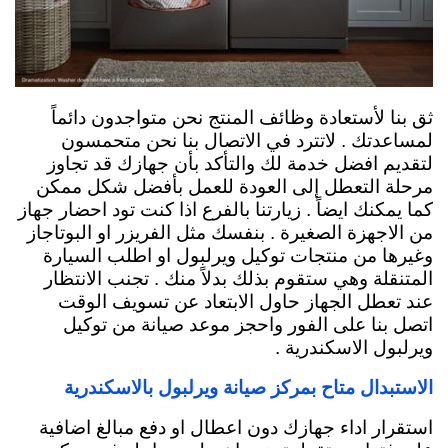
ثق بنا لأستعادة وظائف المنتج نحن متواجدون دائماً
لمساعدتك . لاتترد في الاتصال بنا نحن متحمسون
لتقديم افضل خدمة لك والتأكد بأن جهازك قد تجاوز
مرحلة التعطل إلى العودة للعمل بأفضل شكل ممكن
كما يمكنك ايضاً . زيارتنا بالفرع اذا كنت تود احضار جهاز
من الاجهزة الصغيرة . بنفسك مثل الفريزر او البوتاجاز
وغيرها من منتجات توكيل ويرلبول او اطلب السيارة
المتنقلة وهي ستقوم بذلك بدلاً منك . تجنب الانتظار
عند تعطل الجهاز حاول الابتعاد عن تسويف الوقت
اتصل بنا على الفور واحجز موعد صيانة من توكيل
ويرلبول الاسكندرية .
الاستبدال متاح بمركز صيانة ويرلبول بالاسكندرية
استقرار اداء جهازك دون اعطال او دفع مبالغ اضافية