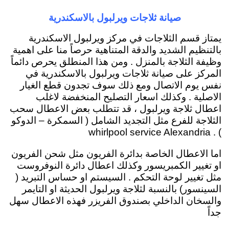
صيانة ثلاجات ويرلبول بالاسكندرية
يمتاز قسم الثلاجات في مركز ويرلبول الاسكندرية
بالتنظيم الشديد والدقة المتناهية حرصاً منا على اهمية
وظيفة الثلاجة بالمنزل . ومن هذا المنطلق يحرص دائماً
المركز على صيانة ثلاجات ويرلبول بالاسكندرية في
نفس يوم الاتصال ومع ذلك سوف تجدون قطع الغيار
الاصلية . وكذلك اسعار التصليح المنخفضة لاغلب
اعطال ثلاجة ويرلبول ، قد تتطلب بعض الاعطال سحب
الثلاجة للفرع مثل التجديد الشامل ( السمكرة – الدوكو
) . whirlpool service Alexandria
اما الاعطال الخاصة بدائرة الفريون مثل شحن الفريون
او تغيير الكمبريسور وكذلك اعطال دائرة النوفروست
مثل تغيير لوحة التحكم . السيستم او حساس التبريد (
السينسور) بالنسبة لثلاجة ويرلبول الحديثة او التايمر
والسخان الداخلي بصندوق الفريزر فهذه الاعطال سهل
جداً