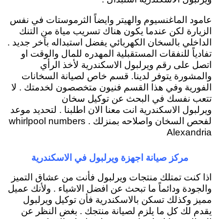
عامود الماغنسيوم والهيتر وايضاً الثرموستات في نفس
الزيارة لكن عندما يكون هناك تسريب مياة من التنك
الداخلي بالسخان الكهربائي يفضل استبداله باَخر جديد .
تفادياً للنفقات المستقبلية المهدره للمال والوقت او
اتصل على رقم ويرلبول الاسكندرية لأخذ الرأي
والمشورة يتوفر لدينا. قسم خاص لصيانة السخانات
الفورية وفي هذا القسم فنيون متخصصون لخدمتك . لا
تتعب نفسك في البحث عن توكيل سخان
ويرلبول الاسكندرية انت معنا الان اطلبنا . لتحديد موعد
لفحص السخان واصلاحه بمنزلك . whirlpool numbers
Alexandria
مركز صيانة اجهزة ويرلبول في الاسكندرية
اذا كنت تمتلك منتجات ويرلبول فأنت من عشاق التميز
والجودة ودائماً ما تبحث عن افضل الاشياء . ولأنك عميل
مميز وكذلك تسكن بالاسكندرية فأن توكيل ويرلبول
يقدم لك كل ما يلزم لصيانة منتجك . بغض النظر عن