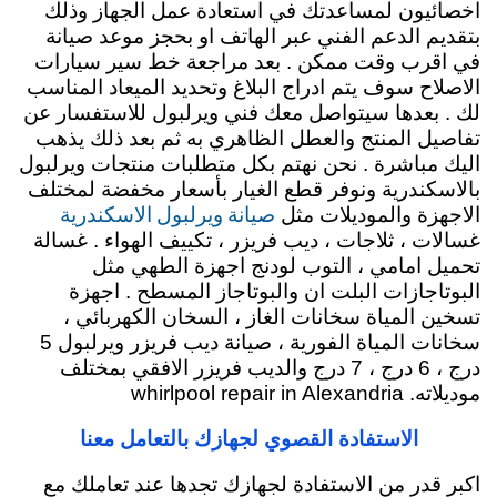
اخصائيون لمساعدتك في استعادة عمل الجهاز وذلك
بتقديم الدعم الفني عبر الهاتف او بحجز موعد صيانة
في اقرب وقت ممكن . بعد مراجعة خط سير سيارات
الاصلاح سوف يتم ادراج البلاغ وتحديد الميعاد المناسب
لك . بعدها سيتواصل معك فني ويرلبول للاستفسار عن
تفاصيل المنتج والعطل الظاهري به ثم بعد ذلك يذهب
اليك مباشرة . نحن نهتم بكل متطلبات منتجات ويرلبول
بالاسكندرية ونوفر قطع الغيار بأسعار مخفضة لمختلف
صيانة ويرلبول الاسكندرية
الاجهزة والموديلات مثل
غسالات ، ثلاجات ، ديب فريزر ، تكييف الهواء . غسالة
تحميل امامي ، التوب لودنج اجهزة الطهي مثل
البوتاجازات البلت ان والبوتاجاز المسطح . اجهزة
تسخين المياة سخانات الغاز ، السخان الكهربائي ،
سخانات المياة الفورية ، صيانة ديب فريزر ويرلبول 5
درج ، 6 درج ، 7 درج والديب فريزر الافقي بمختلف
موديلاته. whirlpool repair in Alexandria
الاستفادة القصوي لجهازك بالتعامل معنا
اكبر قدر من الاستفادة لجهازك تجدها عند تعاملك مع