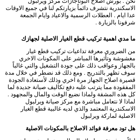
نحن . بورش اصلاح البوتاجازات مركز ويرلبول
الاسكندرية نتشرف دائماً بزيارتكم لنا في جميع الاوقات
عدا ايام . العطلات الرسمية والاعياد وايام الجمعة
شرفونا بالزيارة .
ما مدي اهمية تركيب قطع الغيار الاصلية لجهازك
من الضروري معرفة تداعيات تركيب قطع غيار
مغشوشة وتأثيرها المباشر على المكونات الاخري
بالجهاز وعواقب ذلك على جودة التشغيل والتي غالباً
سوف تظهر بالتدريج . ومع ذلك قد نضطر في خلال مدة
قصيرة اصلاح الجهاز مرة اخري وذلك لأستعادة الجودة
المفقودة مما يترتب عليه دفع تكاليف صيانة جديدة لما
كل هذه المشقة ولماذا نضيع الوقت والمال والمجهود .
لماذا لا نتعامل مباشرة مع مركز صيانة ويرلبول
الاسكندرية المعتمد والذي لديه غالبية قطع الغيار
الاصلية لماركة ويرلبول
هل تود معرفة فوائد الاصلاح بالمكونات الاصلية