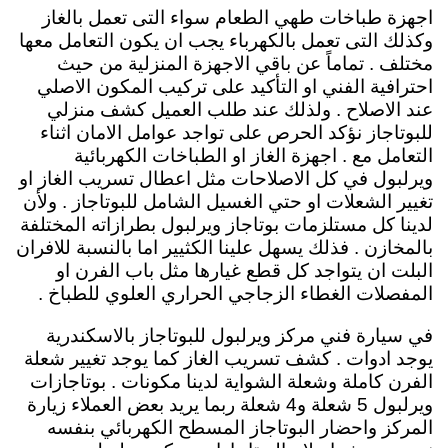
اجهزة طباخات طهي الطعام سواء التى تعمل بالغاز
وكذلك التى تعمل بالكهرباء يجب ان يكون التعامل معها
مختلف . تماماً عن باقي الاجهزة المنزلية من حيث
احترافية الفني او التأكيد على تركيب المكون الاصلي
عند الاصلاح . ولذلك عند طلب العميل كشف منزلي
للبوتاجاز نؤكد الحرص على تواجد عوامل الامان اثناء
التعامل مع . اجهزة الغاز او الطباخات الكهربائية
ويرلبول في كل الاصلاحات مثل اعطال تسريب الغاز او
تغيير الشعلات او حتي الغسيل الشامل للبوتاجاز . ولأن
لدينا كل مستلزمات بوتاجاز ويرلبول بطرازاته المختلفة
بالمخازن . فذلك يسهل علينا الكثيير اما بالنسبة للافران
البلت ان يتواجد كل قطع غيارها مثل باب الفرن او
المفصلات الغطاء الزجاجي الحراري العلوي للطباخ .
في سيارة فني مركز ويرلبول للبوتاجاز بالاسكندرية
يوجد ادوات . كشف تسريب الغاز كما يوجد تغيير شعلة
الفرن كاملة وشعلة الشواية لدينا مكونات . بوتاجازات
ويرلبول 5 شعلة و4 شعلة ربما يريد بعض العملاء زيارة
المركز واحضار البوتاجاز المسطح الكهربائي بنفسه