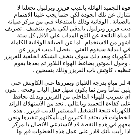
قوة التجميد الهائلة بالديب فريزر ويرلبول تجعلنا لا
نتنازل عن تلك الجودة لكن حتماً يجب علينا الاهتمام
بالصيانة . الوقائية وذلك بأستدعاء فني من مركز صيانة
ديب فريزر ويرلبول بالدقي لكي يقوم بتنظيف . تصريف
المياة الناتجة عن الثلج المذاب علي الاقل كل ستة
اشهر من الاستخدام . اما عن الصيانة الوقائية الكاملة
في البداية سيقوم الفني . بفصل الديب فريزر عن
الكهرباء وبعد ذلك سوف ينظف الشبكة الخلفية للفريزر
. وحول الموتور بضاغط الهواء البلاور ثم بعدها يقوم
تنظيف كاوتش باب الفريزر وذلك بتسخين .
4 لتر مياة بدرجة الغليان ويمررها على الكاوتش حتي
يلين تماماً ومن ثما يكون سهل قفل الباب وفتحه . بدون
اي تسريب للهواء الداخلي من الفريزر وبذلك نحافظ
على كفاءة التجميد وبالتالي . نحد من الاستهلاك الزائد
للكهرباء نتيجة التشغيل المستمر للديب فريزر . هذه
الخطوات قد يعتقد الكثيرين ان بأمكانهم تنفيذها ونحن
معهم في هذه النقطة قد لاتستدعي الاتصال بالمركز .
اذا رأيت بأنك قادر على عمل هذه الخطوات قم بها