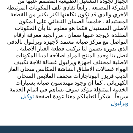
الجهاز لجودة التشغيل الطبيعية المصمم عليها من
الشركة المصنعه . رابعاً تفادي تلف المكونات المرتبطة
الاخري والذي قد تكون تكلفتها اكثر بكثير من القطعة
المستبدلة . خامساً الضمان التلقائي على المكون
الاصلي المستبدل فكما هو معلوم لنا بأن المكونات
المقلدة لايوجد عليها ضمان . من الجيد معرفة ارقام
التواصل مع مركز صيانة معتمد لأجهزة ويرلبول بالدقي
الذي بدوره يضمن لنا تركيب قطعة الغيار الاصلية .
اتصل بنا وحدد المنتج المراد اصلاحه لدينا المكونات
الاصلية لمختلف اجهزة ويرلبول غسالة ثلاجة تكييف
الهواء غسالات الاطباق الشاشة المكانس سخان الغاز
الديب فريزر البوتاجازات مجفف الملابس السخان
الكهربائي . كما ان وجود مهندسون صيانة بسيارات
الخدمة المتنقلة مؤكد سوف يساهم في اتمام الخدمة
توكيل
سريعاً . شكراً لتعاملكم معنا عودة لصفحة
ويرلبول