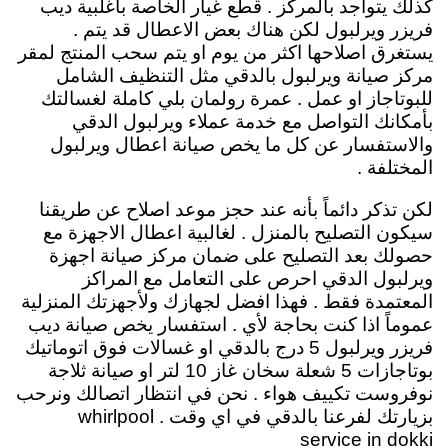
كذلك يتواجد بالمركز . قطع غيار الخاصة بأغلبية ديب
فريزر ويرلبول لكن هناك بعض الاعطال قد يتم .
يستغرق اصلاحها اكثر من يوم او يتم سحب المنتج لمقر
مركز صيانة ويرلبول بالدقي مثل التنظيف الشامل
للبوتاجاز او عمل . عمرة رولمان بلي كاملة لغسالتك
بأمكانك التواصل مع خدمة عملاء ويرلبول الدقي
والاستفسار عن كل ما يخص صيانة اعطال ويرلبول
المختلفة .
لكن تذكر دائماً بأنه عند حجز موعد اصلاح عن طريقنا
سيكون التصليح بالمنزل . لغالبية اعطال الاجهزة مع
حصولك بعد التصليح على ضمان مركز صيانة اجهزة
ويرلبول الدقي احرص على التعامل مع المراكز
المعتمدة فقط . فهذا افضل لجهازك ولأجهزتك المنزلية
عموماً اذا كنت بحاجة لأي . استفسار يخص صيانة ديب
فريزر ويرلبول 5 درج بالدقي او غسالات فوق اتوماتيك
بوتاجازات 5 شعلة سخان غاز 10 لتر او صيانة ثلاجة
نوفروست تكييف هواء . نحن في انتظار اتصالك ونرحب
بزيارتك لفرعنا بالدقي في اي وقت . whirlpool
service in dokki