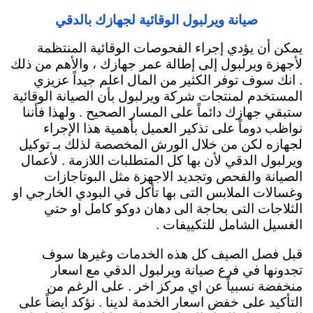
صيانة ويرلبول الوقائية لجهازك بالدقي
يمكن أن يؤدي إجراء الفحوصات الوقائية المنتظمة
لأجهزة ويرلبول إلى إطالة عمر جهازك ، والأهم من ذلك
. انك سوف توفر الكثير من المال اعلم جيداً عزيزي
المستخدم لمنتجات شركة ويرلبول بأن الصيانة الوقائية
ستبقي جهازك دائماً
على المسار الصحيح . ولهذا فأننا
نواظب دوماً على تذكير العميل بأهمية هذا الإجراء
لجهازه لكن من خلال الورش المخصصة لذلك بـ توكيل
ويرلبول الدقي لأن بها كل المتطلبات اللازمة . لأعمال
الصيانة والفحص وتجديد الاجهزة مثل البوتاجازات
وغسالات الملابس التى بها تأكل في البودي الخارجي او
الثلاجات التى بحاجة الى دهان دوكو كامل او حتي
الغسيل الشامل للتكييفات .
قبل فصل الصيف كل هذه الخدمات وغيرها سوف
تجدونها في فرع صيانة ويرلبول الدقي مع اسعار
منخفضة نسبياً عن اي مركز اخر . على الرغم من
التأكيد على خفض اسعار الخدمة لدينا . نؤكد ايضاً على