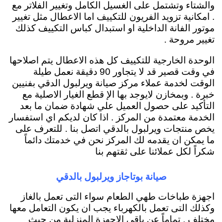
والشتاء وتشتمل على الغسيل الكامل وتغيير الفلاتر مع
. امكانية تزويد الفريون للتكييف اما الاعطال مثل تغيير
موتور الفانة الداخلية او استبدال كباس التكييف كذلك
تغيير مروحة .
الوحدة الخارجية للتكييف كل هذه الاعطال يتم اصلاحها
في وقت قصير قد لا يتجاور 90 دقيقة نعمل طيلة
الوقت لخدمة عملاء مركز صيانة ويرلبول الدقي بفنيين
خبرة . وبمخازن لايوجد بها الإ قطع الغيار الاصلية مع
التأكيد على حصول العميل علي شهادة ضمان ما بعد
الخدمة معتمدة من المركز . اذا كان لديكم اي استفسار
يخص منتجات ويرلبول بالدقي اتصل بنا . للتعرف على
ما يمكن ان يقدمه لك المركز نحن في خدمتك دائماً
شكراً لكل عملائنا على ثقتهم بنا
صيانة بوتاجاز ويرلبول بالدقي
اجهزة طباخات طهي الطعام سواء التى تعمل بالغاز
وكذلك التى تعمل بالكهرباء يجب ان يكون التعامل معها
مختلف . تماماً عن باقي الاجهزة المنزلية من حيث