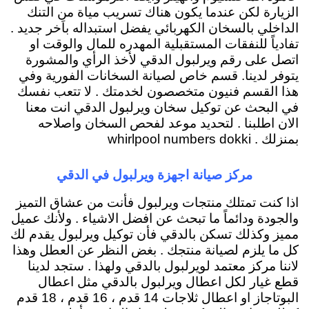
الزيارة لكن عندما يكون هناك تسريب مياة من التنك
الداخلي بالسخان الكهربائي يفضل استبداله باَخر جديد .
تفادياً للنفقات المستقبلية المهدره للمال والوقت او
اتصل على رقم ويرلبول الدقي لأخذ الرأي والمشورة
يتوفر لدينا. قسم خاص لصيانة السخانات الفورية وفي
هذا القسم فنيون متخصصون لخدمتك . لا تتعب نفسك
في البحث عن توكيل سخان ويرلبول الدقي انت معنا
الان اطلبنا . لتحديد موعد لفحص السخان واصلاحه
بمنزلك . whirlpool numbers dokki
مركز صيانة اجهزة ويرلبول في الدقي
اذا كنت تمتلك منتجات ويرلبول فأنت من عشاق التميز
والجودة ودائماً ما تبحث عن افضل الاشياء . ولأنك عميل
مميز وكذلك تسكن بالدقي فأن توكيل ويرلبول يقدم لك
كل ما يلزم لصيانة منتجك . بغض النظر عن العطل وهذا
لاننا مركز معتمد لويرلبول بالدقي ولهذا . ستجد لدينا
قطع غيار لكل اعطال ويرلبول بالدقي مثل اعطال
البوتاجاز او اعطال ثلاجات 14 قدم ، 16 قدم ، 18 قدم