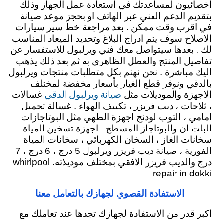
اخصائيون لمساعدتك في استعادة عمل الجهاز وذلك
بتقديم الدعم الفني عبر الهاتف او بحجز موعد صيانة
في اقرب وقت ممكن . بعد مراجعة خط سير سيارات
الاصلاح سوف يتم ادراج البلاغ وتحديد الميعاد المناسب
لك . بعدها سيتواصل معك فني ويرلبول للاستفسار عن
تفاصيل المنتج والعطل الظاهري به ثم بعد ذلك يذهب
اليك مباشرة . نحن نهتم بكل متطلبات منتجات ويرلبول
بالدقي ونوفر قطع الغيار بأسعار مخفضة لمختلف
صيانة ويرلبول الدقي
الاجهزة والموديلات مثل
غسالات
، ثلاجات ، ديب فريزر ، تكييف الهواء . غسالة تحميل
امامي ، التوب لودنج اجهزة الطهي مثل البوتاجازات
البلت ان والبوتاجاز المسطح . اجهزة تسخين المياة
سخانات الغاز ، السخان الكهربائي ، سخانات المياة
الفورية ، صيانة ديب فريزر ويرلبول 5 درج ، 6 درج ، 7
درج والديب فريزر الافقي بمختلف موديلاته. whirlpool
repair in dokki
الاستفادة القصوي لجهازك بالتعامل معنا
اكبر قدر من الاستفادة لجهازك تجدها عند تعاملك مع