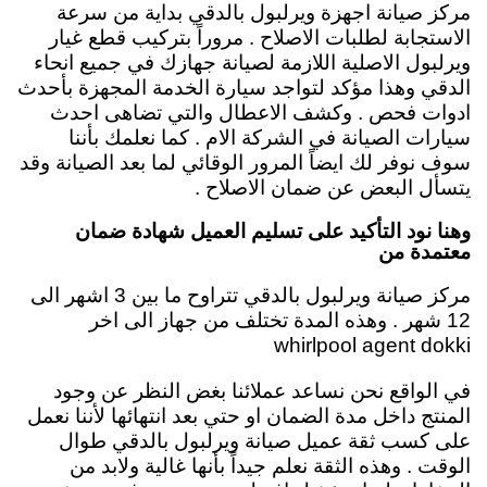
مركز صيانة اجهزة ويرلبول بالدقي بداية من سرعة
الاستجابة لطلبات الاصلاح . مروراً بتركيب قطع غيار
ويرلبول الاصلية اللازمة لصيانة جهازك في جميع انحاء
الدقي وهذا مؤكد لتواجد سيارة الخدمة المجهزة بأحدث
ادوات فحص . وكشف الاعطال والتي تضاهى احدث
سيارات الصيانة في الشركة الام . كما نعلمك بأننا
سوف نوفر لك ايضاً المرور الوقائي لما بعد الصيانة وقد
يتسأل البعض عن ضمان الاصلاح .
وهنا نود التأكيد على تسليم العميل شهادة ضمان
معتمدة من
مركز صيانة ويرلبول بالدقي تتراوح ما بين 3 اشهر الى
12 شهر . وهذه المدة تختلف من جهاز الى اخر
whirlpool agent dokki
في الواقع نحن نساعد عملائنا بغض النظر عن وجود
المنتج داخل مدة الضمان او حتي بعد انتهائها لأننا نعمل
على كسب ثقة عميل صيانة ويرلبول بالدقي طوال
الوقت . وهذه الثقة نعلم جيداً بأنها غالية ولابد من