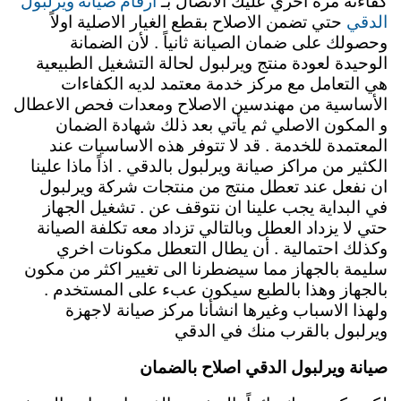
ارقام صيانة ويرلبول
كفاءته مره اخري عليك الاتصال بـ
الدقي
حتي تضمن الاصلاح بقطع الغيار الاصلية اولاً
وحصولك على ضمان الصيانة ثانياً . لأن الضمانة
الوحيدة لعودة منتج ويرلبول لحالة التشغيل الطبيعية
هي التعامل مع مركز خدمة معتمد لديه الكفاءات
الأساسية من مهندسين الاصلاح ومعدات فحص الاعطال
و المكون الاصلي ثم يأتي بعد ذلك شهادة الضمان
المعتمدة للخدمة . قد لا تتوفر هذه الاساسيات عند
الكثير من مراكز صيانة ويرلبول بالدقي . اذاً ماذا علينا
ان نفعل عند تعطل منتج من منتجات شركة ويرلبول
في البداية يجب علينا ان نتوقف عن . تشغيل الجهاز
حتي لا يزداد العطل وبالتالي تزداد معه تكلفة الصيانة
وكذلك احتمالية . أن يطال التعطل مكونات اخري
سليمة بالجهاز مما سيضطرنا الى تغيير اكثر من مكون
بالجهاز وهذا بالطبع سيكون عبء على المستخدم .
ولهذا الاسباب وغيرها انشأنا مركز صيانة لاجهزة
ويرلبول بالقرب منك في الدقي
صيانة ويرلبول الدقي اصلاح بالضمان