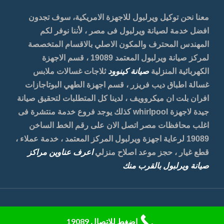
معنا نحن توكيل ويرلبول للاجهزة الامريكية، سوف تجدون
افضل خدمة لصيانة ويرلبول فى مصر ، لأننا نوفر لكم
المهندس المحترف والمكون الاصلي بالاقسام المتخصصة
لمركز صيانة ويرلبول المعتمد 19089 ، قسم الاجهزة
الكهربائية المنزلية
صيانة كينوود
ثلاجات غسالات ملابس
غسالة اطباق ديب فريزر ، قسم اجهزة الطهي البوتاجازات
افران بلت ان ميكروويف ، لدينا كل المتطلبات لتحقيق صيانة
جيدة لاجهزة whirlpool كذلك يوجد فروع خدمة منتشرة فى
اغلب محافظات مصر اتصل الان على رقم الخط الساخن
19089 لرعاية اجهزة ويرلبول المركز المعتمد ، خدمة عملاء ،
قطع غيار ، حجز موعد اصلاح منزلي
اعرف عناوين مراكز
صيانة ويرلبول بالقرب منك
اضغط للاتصال 19089