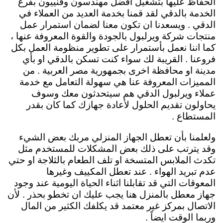
الحفاظ عليها بتشغيل افضل مهندسون وفنييون بفرع
الخدمة بالدقي لقد قمنا بخدمة العديد من العملاء في
الدقي . ويسعدنا ان تكون معنا لضمان استمرار عمل
منتجات شركة ويرلبول بالجودة والقوة المعروفة عنها ،
كما اننا نعمل بأستمرار على تطوير منظومة العمل بكل
فروعنا . القريبة لك سواء كنت تسكن بالدقي او بأي
مدينة او محافظة اخرى بجمهورية مصر العربية . من
المميزات المعروفة عنا هي سهولة التعامل مع خدمة
عملاء ويرلبول الدقي هم سيتحدثون معك وسوف
يحاولون تقديم الحلول لأعادة جهازك كما كان بقدر
المستطاع .
ولعلمنا بأن تعطل الجهاز المنزلي مربك بعض الشيء
وقد يترتب على ذلك بعض المشكلات للمستخدم مثل
تكدث الملابس المتسخة او تلف الطعام بالثلاجة او حتي
عدم تبريد الهواء . عند تعطل المكييف وغيرها
المعوقات التي قد تقابلنا اثناء الحياة اليومية عند وجود
جهاز معطل بالمنزل هنا يجب عليك ان تخطو بحذر . لأن
الاتصال بمركز غير معتمد قد يكلفك الكثير من المال
وربما الوقت ايضاً .