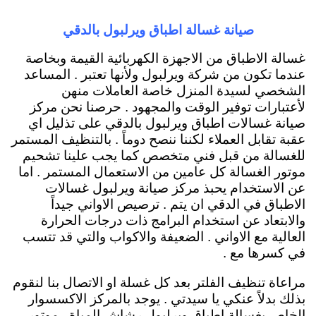
صيانة غسالة اطباق ويرلبول بالدقي
غسالة الاطباق من الاجهزة الكهربائية القيمة وبخاصة
عندما تكون من شركة ويرلبول ولأنها تعتبر . المساعد
الشخصي لسيدة المنزل خاصة العاملات منهن
لأعتبارات توفير الوقت والمجهود . حرصنا نحن مركز
صيانة غسالات اطباق ويرلبول بالدقي على تذليل اي
عقبة تقابل العملاء لكننا ننصح دوماً . بالتنظيف المستمر
للغسالة من قبل فني متخصص كما يجب علينا تشحيم
موتور الغسالة كل عامين من الاستعمال المستمر . اما
عن الاستخدام يحبذ مركز صيانة ويرلبول غسالات
الاطباق في الدقي ان يتم . ترصيص الاواني جيداً
والابتعاد عن استخدام البرامج ذات درجات الحرارة
العالية مع الاواني . الضعيفة والاكواب والتي قد تتسب
في كسرها مع .
مراعاة تنظيف الفلتر بعد كل غسلة او الاتصال بنا لنقوم
بذلك بدلاً عنكي يا سيدتي . يوجد بالمركز الاكسسوار
الخاص بغسالة اطباق ويرلبول رشاش المياة . موتور