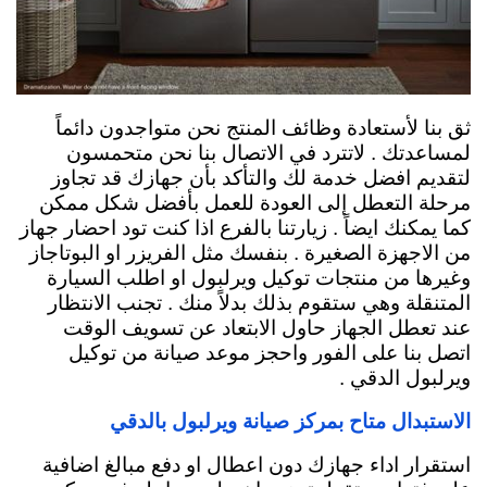
ثق بنا لأستعادة وظائف المنتج نحن متواجدون دائماً
لمساعدتك . لاتترد في الاتصال بنا نحن متحمسون
لتقديم افضل خدمة لك والتأكد بأن جهازك قد تجاوز
مرحلة التعطل إلى العودة للعمل بأفضل شكل ممكن
كما يمكنك ايضاً . زيارتنا بالفرع اذا كنت تود احضار جهاز
من الاجهزة الصغيرة . بنفسك مثل الفريزر او البوتاجاز
وغيرها من منتجات توكيل ويرلبول او اطلب السيارة
المتنقلة وهي ستقوم بذلك بدلاً منك . تجنب الانتظار
عند تعطل الجهاز حاول الابتعاد عن تسويف الوقت
اتصل بنا على الفور واحجز موعد صيانة من توكيل
ويرلبول الدقي .
الاستبدال متاح بمركز صيانة ويرلبول بالدقي
استقرار اداء جهازك دون اعطال او دفع مبالغ اضافية