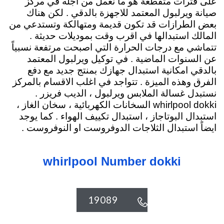
على فترات متقطعة هو ما نعمل من اجله في مركز
صيانة ويرلبول المعتمد للاجهزة بالدقي . لكن هناك
بعض الطرازات قد تكون قديمة ومتهالكة وتستدعي من
المالك استبدالها في اقرب وقت بموديلات حديثة .
تتماشي مع درجات الحرارة التي اصبحت مرتفعة نسبياً
عن السنوات الماضية . في توكيل ويرلبول المعتمد
بالدقي امكانية استبدال جهازك بمنتج جديد مع دفع
الفرق وهذه الميزة . تتواجد في اغلب الاقسام بالمركز
نستبدل غسالة الملابس ويرلبول ، الديب فريزر .
whirlpool dokki السخانات الكهربائية
، سخان الغاز ،
استبدال البوتاجاز ، استبدال تكييف الهواء . كما يوجد
ايضاً استبدال الثلاجات الدوفروست او النوفروست .
whirlpool Number dokki
19089
