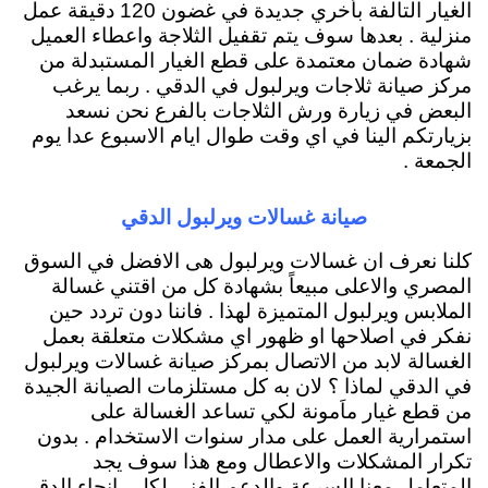
الغيار التالفة بأخري جديدة في غضون 120 دقيقة عمل
منزلية . بعدها سوف يتم تقفيل الثلاجة واعطاء العميل
شهادة ضمان معتمدة على قطع الغيار المستبدلة من
مركز صيانة ثلاجات ويرلبول في الدقي . ربما يرغب
البعض في زيارة ورش الثلاجات بالفرع نحن نسعد
بزيارتكم الينا في اي وقت طوال ايام الاسبوع عدا يوم
الجمعة .
صيانة غسالات ويرلبول الدقي
كلنا نعرف ان غسالات ويرلبول هى الافضل في السوق
المصري والاعلى مبيعاً بشهادة كل من اقتني غسالة
الملابس ويرلبول المتميزة لهذا . فاننا دون تردد حين
نفكر في اصلاحها او ظهور اي مشكلات متعلقة بعمل
الغسالة لابد من الاتصال بمركز صيانة غسالات ويرلبول
في الدقي لماذا ؟ لان به كل مستلزمات الصيانة الجيدة
من قطع غيار ماَمونة لكي تساعد الغسالة على
استمرارية العمل على مدار سنوات الاستخدام . بدون
تكرار المشكلات والاعطال ومع هذا سوف يجد
المتعامل معنا السرعة والدعم الفني لكل . انحاء الدقي