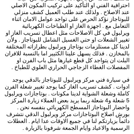
احترافية الفني او التأكيد على تركيب المكون الاصلي
عند الاصلاح . ولذلك عند طلب العميل كشف منزلي
للبوتاجاز نؤكد الحرص على تواجد عوامل الامان اثناء
التعامل مع . اجهزة الغاز او الطباخات الكهربائية
ويرلبول في كل الاصلاحات مثل اعطال تسريب الغاز او
تغيير الشعلات او حتي الغسيل الشامل للبوتاجاز . ولأن
لدينا كل مستلزمات بوتاجاز ويرلبول بطرازاته المختلفة
بالمخازن . فذلك يسهل علينا الكثيير اما بالنسبة للافران
البلت ان يتواجد كل قطع غيارها مثل باب الفرن او
المفصلات الغطاء الزجاجي الحراري العلوي للطباخ .
في سيارة فني مركز ويرلبول للبوتاجاز بالدقي يوجد
ادوات . كشف تسريب الغاز كما يوجد تغيير شعلة الفرن
كاملة وشعلة الشواية لدينا مكونات . بوتاجازات ويرلبول
5 شعلة و4 شعلة ربما يريد بعض العملاء زيارة المركز
واحضار البوتاجاز المسطح الكهربائي بنفسه نحن .
بورش اصلاح البوتاجازات مركز ويرلبول الدقي نتشرف
دائماً بزيارتكم لنا في جميع الاوقات عدا ايام . العطلات
الرسمية والاعياد وايام الجمعة شرفونا بالزيارة .