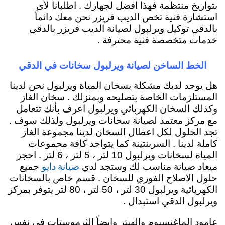
بتواريخ منتظمة فهذا افضل لجهازك . اطلبانا لأي
استشارة فنية تخص الديب فريزر نحن معك دائماً
بالدقي توكيل ويرلبول لصيانة الديب فريزر بالدقي
خدمات متخصصة فنية محترفة .
الخط الساخن لصيانة ويرلبول سخانات في الدقي
هل يوجد لديك مشكلة بسخان المياة ويرلبول نحن لدينا
المستلزمات الخاصة بتصليحه وبمنزلك . سخان الغاز
وكذلك السخان الكهربائي ويرلبول اعرف بأنك تتعامل
مع مركز معتمد لصيانة سخانات ويرلبول ولذلك سوف .
تجد الحلول لكل اعطال السخان لدينا مجموعة الغاز
كاملة لدينا . السربنتينة كما يتواجد كافة مجموعات
المياة لسخانات ويرلبول 10 لتر ، 5 لتر ، 6 لتر . احجز
صيانة دايو
ميعاد صيانة مناسب لك وستجد لدي
جميع
حلول الاصلاح الفوري للسخان . قسم خاص بالسخانات
الكهربائية ويرلبول 30 لتر ، 50 لتر ، 80 لتر يتوفر بمركز
ويرلبول الدقي استبدال .
عامود الماغنسيوم والهيتر وايضاً الثرموستات في نفس