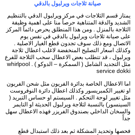
صيانة ثلاجات ويرلبول بالدقي
يمتاز قسم الثلاجات في مركز ويرلبول الدقي بالتنظيم
الشديد والدقة المتناهية حرصاً منا على اهمية وظيفة
الثلاجة بالمنزل . ومن هذا المنطلق يحرص دائماً المركز
على صيانة ثلاجات ويرلبول بالدقي في نفس يوم
الاتصال ومع ذلك سوف تجدون قطع الغيار الاصلية .
وكذلك اسعار التصليح المنخفضة لاغلب اعطال ثلاجة
ويرلبول ، قد تتطلب بعض الاعطال سحب الثلاجة للفرع
مثل التجديد الشامل ( السمكرة – الدوكو ) . whirlpool
service dokki
اما الاعطال الخاصة بدائرة الفريون مثل شحن الفريون
او تغيير الكمبريسور وكذلك اعطال دائرة النوفروست
مثل تغيير لوحة التحكم . السيستم او حساس التبريد (
السينسور) بالنسبة لثلاجة ويرلبول الحديثة او التايمر
والسخان الداخلي بصندوق الفريزر فهذه الاعطال سهل
جداً
فحصها وتحديد المشكلة ثم بعد ذلك استبدال قطع