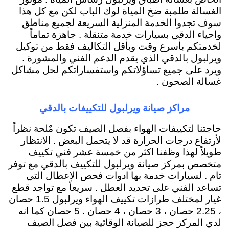
الغسالة طلمبة ضخ المياة لوك الباب لكن مع كل هذا
سوف تجدوا الخدمة المنزلية السريعة لجميع مناطق
واحياء الدقي بسيارات خدمة متنقلة . جاهزة تماماً
لخدمتكم بأسرع وقت وبأقل التكاليف فقط من توكيل
ويرلبول بالدقي الذي يقدم الدعم الفني والمشورة .
ويرد على جميع تساؤلاتكم واستفساراتكم لحل مشاكل
غسالة الصحون .
مراكز صيانة ويرلبول للتكييفات بالدقي
حاجتنا لتكييفات الهواء بفصل الصيف تكون مٌلحة نظراً
لأرتفاع درجات الحرارة قد لا يتحمل البعض . الانتظار
طويلاً لهذا وظفنا اكثر من خمسة عشر فني تكييف
متخصص بمركز صيانة ويرلبول للتكييف بالدقي مع توفر
تام . لسيارات خدمة بها ادوات فحص الاعطال التي
تساعد الفني على تحديد العطل . سريعاً مع تواجد قطع
غيار لمختلف طرازات تكييف الهواء ويرلبول 1.5 حصان
، 2.25 حصان ، 3 حصان ، 4 حصان . 5 حصان كما انه
لدي المركز حجز للصيانة الوقائية بين فصل الصيف