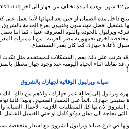
نتج داخل مدة الضمان او حتي بعد انتهائها لأننا نعمل عل
 عليها بتشغيل افضل مهندسون وفنييون بفرع الخدمة بالشروق 
ة ويرلبول بالجودة والقوة المعروفة عنها ، كما اننا نعمل
محافظة اخرى بجمهورية مصر العربية . من المميزات المعرو
ول لأعادة جهازك كما كان بقدر المستطاع .
وقد يترتب على ذلك بعض المشكلات للمستخدم مثل تكدث الم
 قد تقابلنا اثناء الحياة اليومية عند وجود جهاز معطل بالم
 .
صيانة ويرلبول الوقائية لجهازك بالشروق
زة ويرلبول إلى إطالة عمر جهازك ، والأهم من ذلك . انك س
ة ستبقي جهازك دائماً
على المسار الصحيح . ولهذا فأننا نواظ
لشروق لأن بها كل المتطلبات اللازمة . لأعمال الصيانة و
ت التى بحاجة الى دهان دوكو كامل او حتي الغسيل الشامل لل
 في فرع صيانة ويرلبول الشروق مع اسعار منخفضة نسبياً 