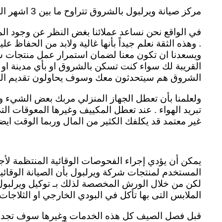
مركز صيانة ويرلبول بالشروق تتراوح ما بين 3 اشهر الى 12 شهر . وهذه المدة تختلف من جهاز الى اخر whirlpool agent alshuruq
في الواقع نحن نساعد عملائنا بغض النظر عن وجود الم
. وهذه الثقة نعلم جيداً بأنها غالية ولابد من الحفاظ
ويسعدنا ان تكون معنا لضمان استمرار عمل منتجات شرك
القريبة لك سواء كنت تسكن بالشروق او بأي مدينة او 
الشروق هم سيتحدثون معك وسوف يحاولون تقديم الحل
ولعلمنا بأن تعطل الجهاز المنزلي مربك بعض الشيء 
تبريد الهواء . عند تعطل المكييف وغيرها المعوقات التي
غير معتمد قد يكلفك الكثير من المال وربما الوقت ايضاً
يمكن أن يؤدي إجراء الفحوصات الوقائية المنتظمة لأجه
المستخدم لمنتجات شركة ويرلبول بأن الصيانة الوقائي
لكن من خلال الورش المخصصة لذلك بـ توكيل ويرلبول ا
الملابس التى بها تأكل في البودي الخارجي او الثلاجا
قبل فصل الصيف كل هذه الخدمات وغيرها سوف تجدونها