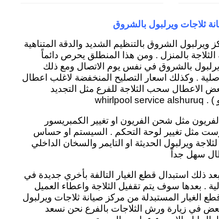
نة ثلاجات ويرلبول بالشروق
 ويرلبول الشروق بالتنظيم الشديد والدقة المتناهية
الثلاجة بالمنزل . ومن هذا المنطلق يحرص دائماً
يرلبول بالشروق في نفس يوم الاتصال ومع ذلك
لية . وكذلك اسعار التصليح المنخفضة لاغلب اعطال
بعض الاعطال سحب الثلاجة للفرع مثل التجديد
whirlpo
الفريون مثل شحن الفريون او تغيير الكمبريسور
وست مثل تغيير لوحة التحكم . السيستم او حساس
لثلاجة ويرلبول الحديثة او التايمر والسخان الداخلي
ال سهل جداً
د ذلك استبدال قطع الغيار التالفة بأخري جديدة في
ل منزلية . بعدها سوف يتم تقفيل الثلاجة واعطاء العميل
 الغيار المستبدلة من مركز صيانة ثلاجات ويرلبول
عض في زيارة ورش الثلاجات بالفرع نحن نسعد