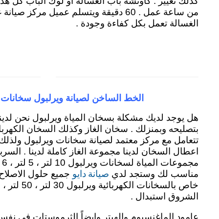
كذلك تغيير . كاوتشة باب الغسالة او لوك الباب كل هذ
من ساعة عمل . 60 دقيقة ويتسلم عميل مركز
الغسالة تعمل بكل كفاءة وجودة .
الخط الساخن لصيانة ويرلبول سخانات
هل يوجد لديك مشكلة بسخان المياة ويرلبول نحن لدين
بتصليحه وبمنزلك . سخان الغاز وكذلك السخان الكهربا
تتعامل مع مركز معتمد لصيانة سخانات ويرلبول ولذلك
اعطال السخان لدينا مجموعة الغاز كاملة لدينا . السربن
مج
صيانة دايو
مناسب لك وستجد لدي
جميع حلول الاصلاح
الشروق استبدال .
عامود الماغنسيوم والهيتر وايضاً الثرموستات في نفس