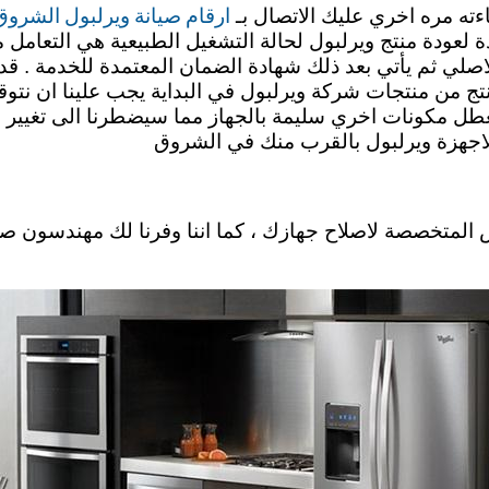
ارقام صيانة ويرلبول الشرو
اءته مره اخري عليك الاتصال بـ
دة لعودة منتج ويرلبول لحالة التشغيل الطبيعية هي التعامل
ي ثم يأتي بعد ذلك شهادة الضمان المعتمدة للخدمة . قد ل
منتج من منتجات شركة ويرلبول في البداية يجب علينا ان نتوق
التعطل مكونات اخري سليمة بالجهاز مما سيضطرنا الى تغيي
 لاجهزة ويرلبول بالقرب منك في الشروق
رش المتخصصة لاصلاح جهازك ، كما اننا وفرنا لك مهندسون ص