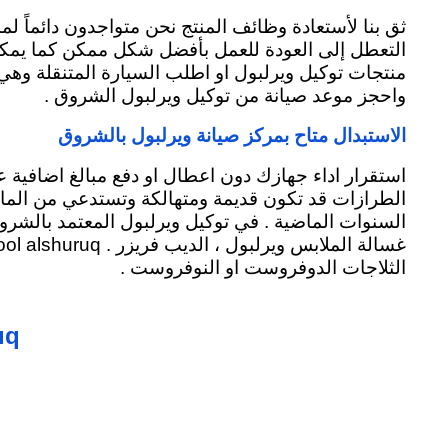
ثق بنا لأستعادة وظائف المنتج نحن متواجدون دائماً ل
التعطل إلى العودة للعمل بأفضل شكل ممكن كما يمكنك اي
منتجات توكيل ويرلبول او اطلب السيارة المتنقلة وهي 
واحجز موعد صيانة من توكيل ويرلبول الشروق .
الاستبدال متاح بمركز صيانة ويرلبول بالشروق
استقرار اداء جهازك دون اعطال او دفع مبالغ اضافية 
الطرازات قد تكون قديمة ومتهالكة وتستدعي من المال
السنوات الماضية . في توكيل ويرلبول المعتمد بالشروق
غسالة الملابس ويرلبول ، الديب فريزر .
whirlpool alshuruq السخان
الثلاجات الدوفروست او النوفروست .
uq