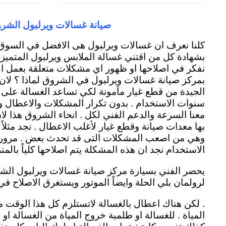
صيانة غسالات ويرلبول الشر
كلنا نعرف ان غسالات ويرلبول هى الافضل في السوق ا
بشهادة كل من اقتني غسالة الملابس ويرلبول المتميزة ل
نفكر في اصلاحها او ظهور اي مشكلات متعلقة بعمل الغ
بمركز صيانة غسالات ويرلبول في الشروق لماذا ؟ لان
الجيدة من قطع غيار ماَمونة لكي تساعد الغسالة على 
سنوات الاستخدام . بدون تكرار المشكلات والاعطال 
معنا السرعة والدعم الفني لكل . انحاء الشروق هذا ل
بها معدات صيانة وقطع غيار لأغلب الاعطال . نجد مثلا
وهي من اصعب المشكلات التى قد تحدث بعض . مرور
الاستخدام نجد ان هذه المشكلة يتم اصلاحها كلياً بالمنز
يحضر الفني بسيارة مركز صيانة غسالات ويرلبول الش
لرولمان بلي الحلة وايضاً الموتور ويستغرق الاصلاح في
. لكن هناك اعطال بالغسالة لاتستلزم كل هذا الوقت 
المياة . للغسالة او طلمبة خروج المياة من الغسالة او