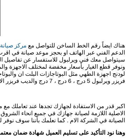
مركز صيانة
هناك ايضاً رقم الخط الساخن للتواصل مع
الدعم الفني عبر الهاتف او بحجز موعد صيانة في اقرب
سيتواصل معك فني ويرلبول للاستفسار عن تفاصيل الم
ونوفر قطع الغيار بأسعار مخفضة لمختلف الاجهزة وال
لودنج اجهزة الطهي مثل البوتاجازات البلت ان والبوتا
فريزر ويرلبول 5 درج ، 6 درج ، 7 درج والديب فريزر الافقي بمختلف موديلاته. whirlpool repair in alshuruq
اكبر قدر من الاستفادة لجهازك تجدها عند تعاملك مع م
الاصلية اللازمة لصيانة جهازك في جميع انحاء الشر
الصيانة في الشركة الام . كما نعلمك بأننا سوف نوفر ل
وهنا نود التأكيد على تسليم العميل شهادة ضمان معتم