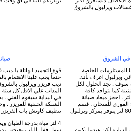
ه الاعطال لاتستغرق اكثر
بزيارتكم الينا في اي وقت طو
 صيانة غسالات ويرلبول بالشروق
 في الشروق
صيانة
ا المستلزمات الخاصة
قوة التجميد الهائلة بالديب 
ئي ويرلبول اعرف بأنك
حتماً يجب علينا الاهتمام با
 سوف . تجد الحلول لكل
ديب فريزر ويرلبول بالشروق 
تينة كما يتواجد كافة
المذاب علي الاقل كل ستة اش
موعات المياة لسخانات ويرلبول 10 لتر ، 5 لتر ، 6 لتر . احجز ميعاد صيانة
في البداية سيقوم الفني . 
 الفوري للسخان . قسم
الشبكة الخلفية للفريزر . وح
خاص بالسخانات الكهربائية ويرلبول 30 لتر ، 50 لتر ، 80 لتر يتوفر بمركز ويرلبول
تنظيف كاوتش باب الفريزر 
4 لتر مياة بدرجة الغليان و
 الزيارة لكن عندما يكون
سهل قفل الباب وفتحه . بدو