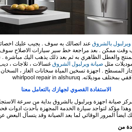
 ويرلبول بالشروق
عند اتصالك به سوف . يجيب عليك اخصائي
 وقت ممكن . بعد مراجعة خط سير سيارات الاصلاح سوف يتم 
نتج والعطل الظاهري به ثم بعد ذلك يذهب اليك مباشرة . 
صيانة ويرلبول الشروق
موديلات مثل
غسالات ، ثلاجات ، ديب 
جاز المسطح . اجهزة تسخين المياة سخانات الغاز ، السخان ا
الاستفادة القصوي لجهازك بالتعامل معنا
ركز صيانة اجهزة ويرلبول بالشروق بداية من سرعة الاستجابة
وق وهذا مؤكد لتواجد سيارة الخدمة المجهزة بأحدث ادوات
ك ايضاً المرور الوقائي لما بعد الصيانة وقد يتسأل البعض ع
دة من