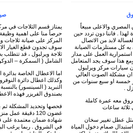
وق
صيا
لمصري والاعلى مبيعاً
يمتاز قسم الثلاجات في مركز
هذا . فاننا دون تردد حين
حرصاً منا على اهمية وظيفة 
سالة لابد من الاتصال
المركز على صيانة ثلاجات و
 به كل مستلزمات الصيانة
سوف تجدون قطع الغيار الاص
استمرارية العمل على مدار
ثلاجة ويرلبول ، قد تتطلب 
ومع هذا سوف يجد المتعامل
الشامل ( السمكرة – الدوكو ) . ol service alshuruq
ان سيارات مركز ويرلبول
اما الاعطال الخاصة بدائرة 
ً ان مشكلة الصوت العالي
وكذلك اعطال دائرة النوفر
 خمسة او سبع سنوات من
التبريد ( السينسور) بالنسبة 
ل .
بصندوق الفريزر فهذه الاعط
روق معه عمرة كاملة
فحصها وتحديد المشكلة ثم بع
 ثلاثة ساعات
غضون 120 دقيقة عم
مثل عطل تغيير سخان
شهادة ضمان معتمدة على قطع
 استبدال صمام دخول المياة
في الشروق . ربما يرغب الب