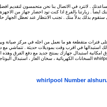
مساعدتك . لاتترد في الاتصال بنا نحن متحمسون لتقديم افض
ضاً . زيارتنا بالفرع اذا كنت تود احضار جهاز من الاجهزة 
ستقوم بذلك بدلاً منك . تجنب الانتظار عند تعطل الجهاز حا
على فترات متقطعة هو ما نعمل من اجله في مركز صيانة وير
ك استبدالها في اقرب وقت بموديلات حديثة . تتماشي مع د
 امكانية استبدال جهازك بمنتج جديد مع دفع الفرق وهذه ال
ات الكهربائية
، سخان الغاز ، استبدال البوتاج
whirlpool Number alshur