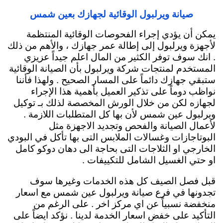
صيانة ويرلبول الوقائية لجهازك بعين شمس
يمكن أن يؤدي إجراء الفحوصات الوقائية المنتظمة
لأجهزة ويرلبول إلى إطالة عمر جهازك ، والأهم من ذلك
. انك سوف توفر الكثير من المال اعلم جيداً عزيزي
المستخدم لمنتجات شركة ويرلبول بأن الصيانة الوقائية
ستبقي جهازك دائماً
على المسار الصحيح . ولهذا فأننا
نواظب دوماً على تذكير العميل بأهمية هذا الإجراء
لجهازه لكن من خلال الورش المخصصة لذلك بـ توكيل
ويرلبول عين شمس لأن بها كل المتطلبات اللازمة .
لأعمال الصيانة والفحص وتجديد الاجهزة مثل
البوتاجازات وغسالات الملابس التى بها تأكل في البودي
الخارجي او الثلاجات التى بحاجة الى دهان دوكو كامل
او حتي الغسيل الشامل للتكييفات .
قبل فصل الصيف كل هذه الخدمات وغيرها سوف
تجدونها في فرع صيانة ويرلبول عين شمس مع اسعار
منخفضة نسبياً عن اي مركز اخر . على الرغم من
التأكيد على خفض اسعار الخدمة لدينا . نؤكد ايضاً على