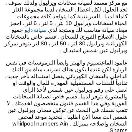
مع مركز معتمد لصيانة سخانات ويرلبول ولذلك سوف .
تجد الحلول لكل اعطال السخان لدينا مجموعة الغاز
كاملة لدينا . السربنتينة كما يتواجد كافة مجموعات
المياة لسخانات ويرلبول 10 لتر ، 5 لتر ، 6 لتر . احجز
صيانة دايو
ميعاد صيانة مناسب لك وستجد لدي
جميع
حلول الاصلاح الفوري للسخان . قسم خاص بالسخانات
الكهربائية ويرلبول 30 لتر ، 50 لتر ، 80 لتر يتوفر بمركز
ويرلبول عين شمس استبدال .
عامود الماغنسيوم والهيتر وايضاً الثرموستات في نفس
الزيارة لكن عندما يكون هناك تسريب مياة من التنك
الداخلي بالسخان الكهربائي يفضل استبداله باَخر جديد .
تفادياً للنفقات المستقبلية المهدره للمال والوقت او
اتصل على رقم ويرلبول عين شمس لأخذ الرأي
والمشورة يتوفر لدينا. قسم خاص لصيانة السخانات
الفورية وفي هذا القسم فنيون متخصصون لخدمتك . لا
تتعب نفسك في البحث عن توكيل سخان ويرلبول عين
شمس انت معنا الان اطلبنا . لتحديد موعد لفحص
السخان واصلاحه بمنزلك . whirlpool numbers Ain
Shams