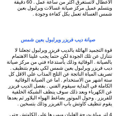
الاعطال لاتستغرق اكثر من ساعة عمل . 60 دقيقة
ويتسلم عميل مركز صيانة غسالات ويرلبول بعين
شمس الغسالة تعمل بكل كفاءة وجودة .
صيانة ديب فريزر ويرلبول بعين شمس
قوة التجميد الهائلة بالديب فريزر ويرلبول تجعلنا لا
نتنازل عن تلك الجودة لكن حتماً يجب علينا الاهتمام
بالصيانة . الوقائية وذلك بأستدعاء فني من مركز صيانة
ديب فريزر ويرلبول بعين شمس لكي يقوم بتنظيف .
تصريف المياة الناتجة عن الثلج المذاب علي الاقل كل
ستة اشهر من الاستخدام . اما عن الصيانة الوقائية
الكاملة في البداية سيقوم الفني . بفصل الديب فريزر
عن الكهرباء وبعد ذلك سوف ينظف الشبكة الخلفية
للفريزر . وحول الموتور بضاغط الهواء البلاور ثم بعدها
يقوم تنظيف كاوتش باب الفريزر وذلك بتسخين .
4 لتر مياة بدرجة الغليان ويمررها على الكاوتش حتي