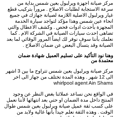
مركز صيانة اجهزة ويرلبول بعين شمس بداية من
سرعة الاستجابة لطلبات الاصلاح . مروراً بتركيب قطع
غيار ويرلبول الاصلية اللازمة لصيانة جهازك في جميع
انحاء عين شمس وهذا مؤكد لتواجد سيارة الخدمة
المجهزة بأحدث ادوات فحص . وكشف الاعطال والتي
تضاهى احدث سيارات الصيانة في الشركة الام . كما
نعلمك بأننا سوف نوفر لك ايضاً المرور الوقائي لما بعد
الصيانة وقد يتسأل البعض عن ضمان الاصلاح .
وهنا نود التأكيد على تسليم العميل شهادة ضمان
معتمدة من
مركز صيانة ويرلبول بعين شمس تتراوح ما بين 3 اشهر
الى 12 شهر . وهذه المدة تختلف من جهاز الى اخر
whirlpool agent Ain Shams
في الواقع نحن نساعد عملائنا بغض النظر عن وجود
المنتج داخل مدة الضمان او حتي بعد انتهائها لأننا نعمل
على كسب ثقة عميل صيانة ويرلبول بعين شمس طوال
الوقت . وهذه الثقة نعلم جيداً بأنها غالية ولابد من