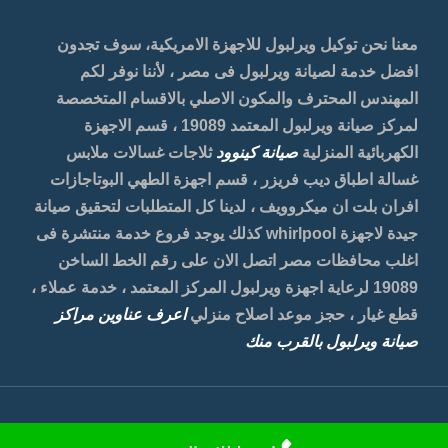
معنا نحن توكيل ويرلبول للاجهزة الامريكية، سوف تجدون
افضل خدمة لصيانة ويرلبول فى مصر ، لأننا نوفر لكم
المهندس المحترف والمكون الاصلي بالاقسام المتخصصة
لمركز صيانة ويرلبول المعتمد 19089 ، قسم الاجهزة
الكهربائية المنزلية
صيانة كينوود
ثلاجات غسالات ملابس
غسالة اطباق ديب فريزر ، قسم اجهزة الطهي البوتاجازات
افران بلت ان ميكروويف ، لدينا كل المتطلبات لتحقيق صيانة
جيدة لاجهزة whirlpool كذلك يوجد فروع خدمة منتشرة فى
اغلب محافظات مصر اتصل الان على رقم الخط الساخن
19089 لرعاية اجهزة ويرلبول المركز المعتمد ، خدمة عملاء ،
قطع غيار ، حجز موعد اصلاح منزلي
اعرف عناوين مراكز
صيانة ويرلبول بالقرب منك