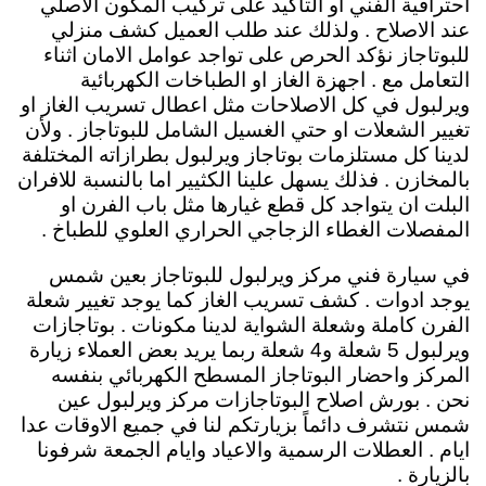
احترافية الفني او التأكيد على تركيب المكون الاصلي
عند الاصلاح . ولذلك عند طلب العميل كشف منزلي
للبوتاجاز نؤكد الحرص على تواجد عوامل الامان اثناء
التعامل مع . اجهزة الغاز او الطباخات الكهربائية
ويرلبول في كل الاصلاحات مثل اعطال تسريب الغاز او
تغيير الشعلات او حتي الغسيل الشامل للبوتاجاز . ولأن
لدينا كل مستلزمات بوتاجاز ويرلبول بطرازاته المختلفة
بالمخازن . فذلك يسهل علينا الكثيير اما بالنسبة للافران
البلت ان يتواجد كل قطع غيارها مثل باب الفرن او
المفصلات الغطاء الزجاجي الحراري العلوي للطباخ .
في سيارة فني مركز ويرلبول للبوتاجاز بعين شمس
يوجد ادوات . كشف تسريب الغاز كما يوجد تغيير شعلة
الفرن كاملة وشعلة الشواية لدينا مكونات . بوتاجازات
ويرلبول 5 شعلة و4 شعلة ربما يريد بعض العملاء زيارة
المركز واحضار البوتاجاز المسطح الكهربائي بنفسه
نحن . بورش اصلاح البوتاجازات مركز ويرلبول عين
شمس نتشرف دائماً بزيارتكم لنا في جميع الاوقات عدا
ايام . العطلات الرسمية والاعياد وايام الجمعة شرفونا
بالزيارة .