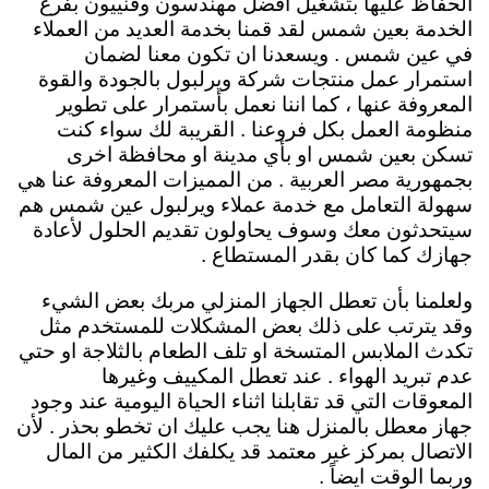
الحفاظ عليها بتشغيل افضل مهندسون وفنييون بفرع
الخدمة بعين شمس لقد قمنا بخدمة العديد من العملاء
في عين شمس . ويسعدنا ان تكون معنا لضمان
استمرار عمل منتجات شركة ويرلبول بالجودة والقوة
المعروفة عنها ، كما اننا نعمل بأستمرار على تطوير
منظومة العمل بكل فروعنا . القريبة لك سواء كنت
تسكن بعين شمس او بأي مدينة او محافظة اخرى
بجمهورية مصر العربية . من المميزات المعروفة عنا هي
سهولة التعامل مع خدمة عملاء ويرلبول عين شمس هم
سيتحدثون معك وسوف يحاولون تقديم الحلول لأعادة
جهازك كما كان بقدر المستطاع .
ولعلمنا بأن تعطل الجهاز المنزلي مربك بعض الشيء
وقد يترتب على ذلك بعض المشكلات للمستخدم مثل
تكدث الملابس المتسخة او تلف الطعام بالثلاجة او حتي
عدم تبريد الهواء . عند تعطل المكييف وغيرها
المعوقات التي قد تقابلنا اثناء الحياة اليومية عند وجود
جهاز معطل بالمنزل هنا يجب عليك ان تخطو بحذر . لأن
الاتصال بمركز غير معتمد قد يكلفك الكثير من المال
وربما الوقت ايضاً .