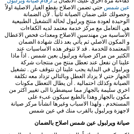
ارقام صيانة ويرلبول
كفاءته مره اخري عليك الاتصال بـ
عين شمس
حتي تضمن الاصلاح بقطع الغيار الاصلية اولاً
وحصولك على ضمان الصيانة ثانياً . لأن الضمانة
الوحيدة لعودة منتج ويرلبول لحالة التشغيل الطبيعية
هي التعامل مع مركز خدمة معتمد لديه الكفاءات
الأساسية من مهندسين الاصلاح ومعدات فحص الاعطال
و المكون الاصلي ثم يأتي بعد ذلك شهادة الضمان
المعتمدة للخدمة . قد لا تتوفر هذه الاساسيات عند
الكثير من مراكز صيانة ويرلبول بعين شمس . اذاً ماذا
علينا ان نفعل عند تعطل منتج من منتجات شركة
ويرلبول في البداية يجب علينا ان نتوقف عن . تشغيل
الجهاز حتي لا يزداد العطل وبالتالي تزداد معه تكلفة
الصيانة وكذلك احتمالية . أن يطال التعطل مكونات
اخري سليمة بالجهاز مما سيضطرنا الى تغيير اكثر من
مكون بالجهاز وهذا بالطبع سيكون عبء على
المستخدم .
ولهذا الاسباب وغيرها انشأنا مركز صيانة
لاجهزة ويرلبول بالقرب منك في عين شمس
صيانة ويرلبول عين شمس اصلاح بالضمان