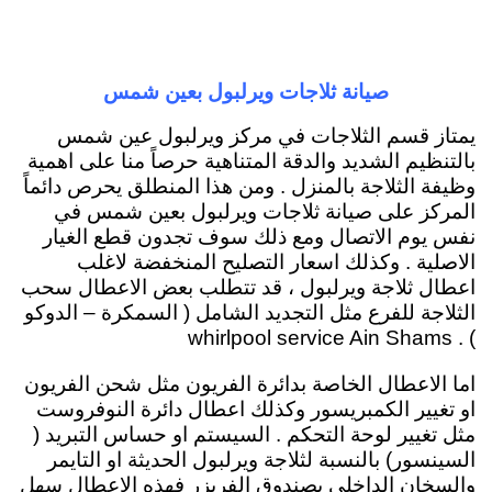
صيانة ثلاجات ويرلبول بعين شمس
يمتاز قسم الثلاجات في مركز ويرلبول عين شمس
بالتنظيم الشديد والدقة المتناهية حرصاً منا على اهمية
وظيفة الثلاجة بالمنزل . ومن هذا المنطلق يحرص دائماً
المركز على صيانة ثلاجات ويرلبول بعين شمس في
نفس يوم الاتصال ومع ذلك سوف تجدون قطع الغيار
الاصلية . وكذلك اسعار التصليح المنخفضة لاغلب
اعطال ثلاجة ويرلبول ، قد تتطلب بعض الاعطال سحب
الثلاجة للفرع مثل التجديد الشامل ( السمكرة – الدوكو
) . whirlpool service Ain Shams
اما الاعطال الخاصة بدائرة الفريون مثل شحن الفريون
او تغيير الكمبريسور وكذلك اعطال دائرة النوفروست
مثل تغيير لوحة التحكم . السيستم او حساس التبريد (
السينسور) بالنسبة لثلاجة ويرلبول الحديثة او التايمر
والسخان الداخلي بصندوق الفريزر فهذه الاعطال سهل