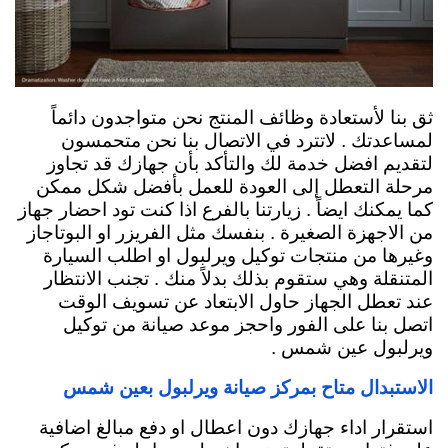
ثق بنا لأستعادة وظائف المنتج نحن متواجدون دائماً
لمساعدتك . لاتترد في الاتصال بنا نحن متحمسون
لتقديم افضل خدمة لك والتأكد بأن جهازك قد تجاوز
مرحلة التعطل إلى العودة للعمل بأفضل شكل ممكن
كما يمكنك ايضاً . زيارتنا بالفرع اذا كنت تود احضار جهاز
من الاجهزة الصغيرة . بنفسك مثل الفريزر او البوتاجاز
وغيرها من منتجات توكيل ويرلبول او اطلب السيارة
المتنقلة وهي ستقوم بذلك بدلاً منك . تجنب الانتظار
عند تعطل الجهاز حاول الابتعاد عن تسويف الوقت
اتصل بنا على الفور واحجز موعد صيانة من توكيل
ويرلبول عين شمس .
الاستبدال متاح بمركز صيانة ويرلبول بعين شمس
استقرار اداء جهازك دون اعطال او دفع مبالغ اضافية