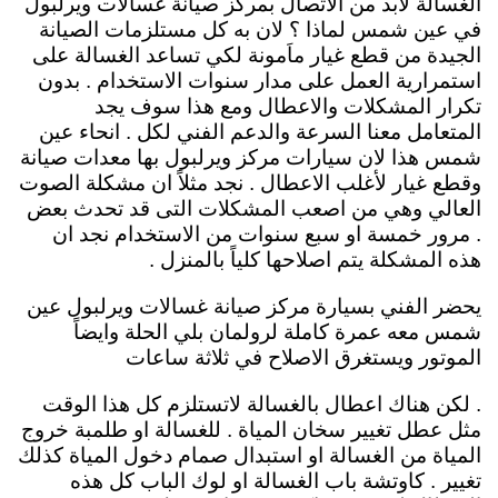
الغسالة لابد من الاتصال بمركز صيانة غسالات ويرلبول
في عين شمس لماذا ؟ لان به كل مستلزمات الصيانة
الجيدة من قطع غيار ماَمونة لكي تساعد الغسالة على
استمرارية العمل على مدار سنوات الاستخدام . بدون
تكرار المشكلات والاعطال ومع هذا سوف يجد
المتعامل معنا السرعة والدعم الفني لكل . انحاء عين
شمس هذا لان سيارات مركز ويرلبول بها معدات صيانة
وقطع غيار لأغلب الاعطال . نجد مثلاً ان مشكلة الصوت
العالي وهي من اصعب المشكلات التى قد تحدث بعض
. مرور خمسة او سبع سنوات من الاستخدام نجد ان
هذه المشكلة يتم اصلاحها كلياً بالمنزل .
يحضر الفني بسيارة مركز صيانة غسالات ويرلبول عين
شمس معه عمرة كاملة لرولمان بلي الحلة وايضاً
الموتور ويستغرق الاصلاح في ثلاثة ساعات
. لكن هناك اعطال بالغسالة لاتستلزم كل هذا الوقت
مثل عطل تغيير سخان المياة . للغسالة او طلمبة خروج
المياة من الغسالة او استبدال صمام دخول المياة كذلك
تغيير . كاوتشة باب الغسالة او لوك الباب كل هذه