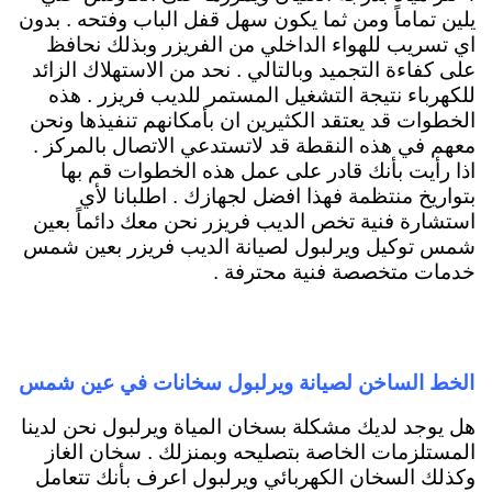
يلين تماماً ومن ثما يكون سهل قفل الباب وفتحه . بدون
اي تسريب للهواء الداخلي من الفريزر وبذلك نحافظ
على كفاءة التجميد وبالتالي . نحد من الاستهلاك الزائد
للكهرباء نتيجة التشغيل المستمر للديب فريزر . هذه
الخطوات قد يعتقد الكثيرين ان بأمكانهم تنفيذها ونحن
معهم في هذه النقطة قد لاتستدعي الاتصال بالمركز .
اذا رأيت بأنك قادر على عمل هذه الخطوات قم بها
بتواريخ منتظمة فهذا افضل لجهازك . اطلبانا لأي
استشارة فنية تخص الديب فريزر نحن معك دائماً بعين
شمس توكيل ويرلبول لصيانة الديب فريزر بعين شمس
خدمات متخصصة فنية محترفة .
الخط الساخن لصيانة ويرلبول سخانات في عين شمس
هل يوجد لديك مشكلة بسخان المياة ويرلبول نحن لدينا
المستلزمات الخاصة بتصليحه وبمنزلك . سخان الغاز
وكذلك السخان الكهربائي ويرلبول اعرف بأنك تتعامل