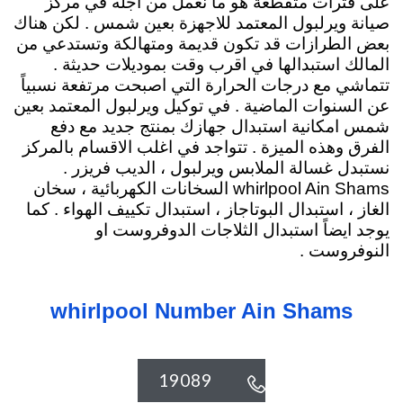
على فترات متقطعة هو ما نعمل من اجله في مركز
صيانة ويرلبول المعتمد للاجهزة بعين شمس . لكن هناك
بعض الطرازات قد تكون قديمة ومتهالكة وتستدعي من
المالك استبدالها في اقرب وقت بموديلات حديثة .
تتماشي مع درجات الحرارة التي اصبحت مرتفعة نسبياً
عن السنوات الماضية . في توكيل ويرلبول المعتمد بعين
شمس امكانية استبدال جهازك بمنتج جديد مع دفع
الفرق وهذه الميزة . تتواجد في اغلب الاقسام بالمركز
نستبدل غسالة الملابس ويرلبول ، الديب فريزر .
whirlpool Ain Shams السخانات الكهربائية
، سخان
الغاز ، استبدال البوتاجاز ، استبدال تكييف الهواء . كما
يوجد ايضاً استبدال الثلاجات الدوفروست او
النوفروست .
whirlpool Number Ain Shams
19089
