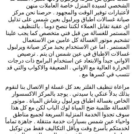
الشخصي لسيدة المنزل خاصة العاملات منهن
لأعتبارات توفير الوقت والمجهود . حرصنا نحن مركز
صيانة غسالات اطباق ويرلبول بعين شمس على تذليل
اي عقبة تقابل العملاء لكننا ننصح دوماً . بالتنظيف
المستمر للغسالة من قبل فني متخصص كما يجب علينا
تشحيم موتور الغسالة كل عامين من الاستعمال
المستمر . اما عن الاستخدام يحبذ مركز صيانة ويرلبول
غسالات الاطباق في عين شمس ان يتم . ترصيص
الاواني جيداً والابتعاد عن استخدام البرامج ذات درجات
الحرارة العالية مع الاواني . الضعيفة والاكواب والتي قد
تتسب في كسرها مع .
مراعاة تنظيف الفلتر بعد كل غسلة او الاتصال بنا لنقوم
بذلك بدلاً عنكي يا سيدتي . يوجد بالمركز الاكسسوار
الخاص بغسالة اطباق ويرلبول رشاش المياة . موتور
الغسالة طلمبة ضخ المياة لوك الباب لكن مع كل هذا
سوف تجدوا الخدمة المنزلية السريعة لجميع مناطق
واحياء عين شمس بسيارات خدمة متنقلة . جاهزة تماماً
لخدمتكم بأسرع وقت وبأقل التكاليف فقط من توكيل