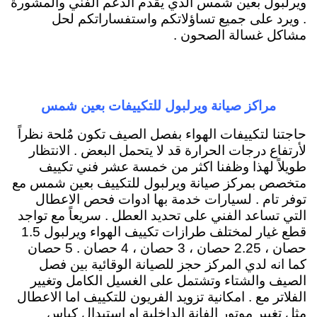
ويرلبول بعين شمس الذي يقدم الدعم الفني والمشورة
. ويرد على جميع تساؤلاتكم واستفساراتكم لحل
مشاكل غسالة الصحون .
مراكز صيانة ويرلبول للتكييفات بعين شمس
حاجتنا لتكييفات الهواء بفصل الصيف تكون مٌلحة نظراً
لأرتفاع درجات الحرارة قد لا يتحمل البعض . الانتظار
طويلاً لهذا وظفنا اكثر من خمسة عشر فني تكييف
متخصص بمركز صيانة ويرلبول للتكييف بعين شمس مع
توفر تام . لسيارات خدمة بها ادوات فحص الاعطال
التي تساعد الفني على تحديد العطل . سريعاً مع تواجد
قطع غيار لمختلف طرازات تكييف الهواء ويرلبول 1.5
حصان ، 2.25 حصان ، 3 حصان ، 4 حصان . 5 حصان
كما انه لدي المركز حجز للصيانة الوقائية بين فصل
الصيف والشتاء وتشتمل على الغسيل الكامل وتغيير
الفلاتر مع . امكانية تزويد الفريون للتكييف اما الاعطال
مثل تغيير موتور الفانة الداخلية او استبدال كباس