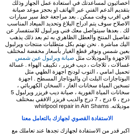
اخصائيون لمساعدتك في استعادة عمل الجهاز وذلك
بتقديم الدعم الفني عبر الهاتف او بحجز موعد صيانة
في اقرب وقت ممكن . بعد مراجعة خط سير سيارات
الاصلاح سوف يتم ادراج البلاغ وتحديد الميعاد المناسب
لك . بعدها سيتواصل معك فني ويرلبول للاستفسار عن
تفاصيل المنتج والعطل الظاهري به ثم بعد ذلك يذهب
اليك مباشرة . نحن نهتم بكل متطلبات منتجات ويرلبول
بعين شمس ونوفر قطع الغيار بأسعار مخفضة لمختلف
صيانة ويرلبول عين شمس
الاجهزة والموديلات مثل
غسالات ، ثلاجات ، ديب فريزر ، تكييف الهواء . غسالة
تحميل امامي ، التوب لودنج اجهزة الطهي مثل
البوتاجازات البلت ان والبوتاجاز المسطح . اجهزة
تسخين المياة سخانات الغاز ، السخان الكهربائي ،
سخانات المياة الفورية ، صيانة ديب فريزر ويرلبول 5
درج ، 6 درج ، 7 درج والديب فريزر الافقي بمختلف
موديلاته. whirlpool repair in Ain Shams
الاستفادة القصوي لجهازك بالتعامل معنا
اكبر قدر من الاستفادة لجهازك تجدها عند تعاملك مع