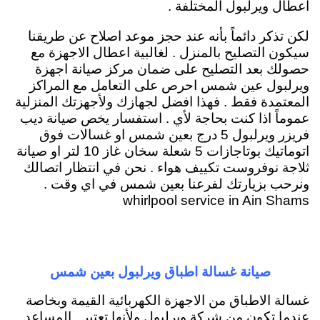
اعطال ويرلبول المختلفة .
لكن تذكر دائماً بأنه عند حجز موعد اصلاح عن طريقنا
سيكون التصليح بالمنزل . لغالبية اعطال الاجهزة مع
حصولك بعد التصليح على ضمان مركز صيانة اجهزة
ويرلبول عين شمس احرص على التعامل مع المراكز
المعتمدة فقط . فهذا افضل لجهازك ولأجهزتك المنزلية
عموماً اذا كنت بحاجة لأي . استفسار يخص صيانة ديب
فريزر ويرلبول 5 درج بعين شمس او غسالات فوق
اتوماتيك بوتاجازات 5 شعلة سخان غاز 10 لتر او صيانة
ثلاجة نوفروست تكييف هواء . نحن في انتظار اتصالك
ونرحب بزيارتك لفرعنا بعين شمس في اي وقت .
whirlpool service in Ain Shams
صيانة غسالة اطباق ويرلبول بعين شمس
غسالة الاطباق من الاجهزة الكهربائية القيمة وبخاصة
عندما تكون من شركة ويرلبول ولأنها تعتبر . المساعد